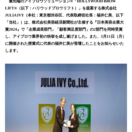
！
最先端のアイブロウソリューション®︎「HOLLYWOOD BROW
数
LIFT®︎（以下：ハリウッドブロウリフト）」を提案する株式会社
を
JULIA IVY（本社：東京都渋谷区、代表取締役社長：福井仁美、以下
読
「当社」）は、株式会社美容経済新聞社が主催する『日本美容企業大
み
賞2024』で「企業成長部門」「顧客満足度部門」の2部門を同時受賞
込
し、アイブロウ業界初の快挙を成し遂げました。また、3月11日（月）
み
に開催された授賞式に代表の福井仁美が登壇したことをお知らせいた
中
で
します。
す