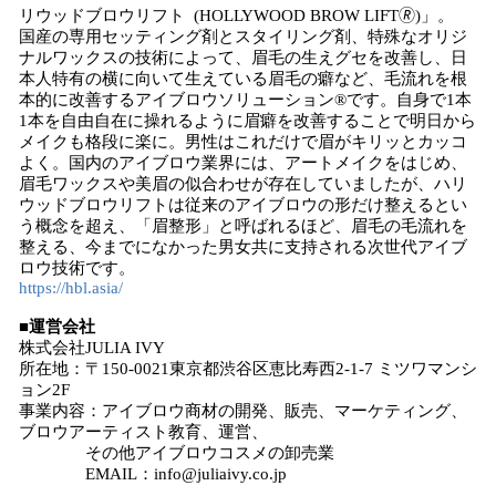
リウッドブロウリフト (HOLLYWOOD BROW LIFT🄬)」。
国産の専用セッティング剤とスタイリング剤、特殊なオリジ
ナルワックスの技術によって、眉毛の生えグセを改善し、日
本人特有の横に向いて生えている眉毛の癖など、毛流れを根
本的に改善するアイブロウソリューション®です。自身で1本
1本を自由自在に操れるように眉癖を改善することで明日から
メイクも格段に楽に。男性はこれだけで眉がキリッとカッコ
よく。国内のアイブロウ業界には、アートメイクをはじめ、
眉毛ワックスや美眉の似合わせが存在していましたが、ハリ
ウッドブロウリフトは従来のアイブロウの形だけ整えるとい
う概念を超え、「眉整形」と呼ばれるほど、眉毛の毛流れを
整える、今までになかった男女共に支持される次世代アイブ
ロウ技術です。
https://hbl.asia/
■運営会社
株式会社JULIA IVY
所在地：〒150-0021東京都渋谷区恵比寿西2-1-7 ミツワマンシ
ョン2F
事業内容：アイブロウ商材の開発、販売、マーケティング、
ブロウアーティスト教育、運営、
その他アイブロウコスメの卸売業
EMAIL：info@juliaivy.co.jp