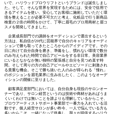
いで、ハリウッドブロウリフトというブランドは誕生しまし
た。そして、そんな世界を実現するためには、安全で信用で
きるアイテムを使い、安心してお客様に施術していただく環
境を整えることが必要不可欠だと考え、化粧品で行う新商品
検査の２倍の時間をかけて、丁寧に眉毛のプロ用商材と眉コ
スメを開発してきました。
企業成長部門での講師をオーディションで選出するという
方法は、私自信が20代に芸能界で自分のキャリアをオーディ
ションで勝ち取ってきたところからのアイディアです。その
日に向けて自分自身を磨き、準備をし、慣れない環境で数分
のみ与えられた時間で自己アピールをする非日常。美容業界
にいるとなかなか無い独特の緊張感と自分を見つめ直す時
間。そして周りの方の自己アピールやエピソードに刺激され
る貴重な機会。そこで勝ち抜いた人のみが得られる「憧れ」
のポジションを眉毛業界に生み出したく、このようなオーデ
ィションの開催に至りました。
顧客満足度部門においては、自分自身も現役のサロンオー
ナーであり、サロン経営というのは技術や商材があればうま
くいくわけでは無いことを誰よりも理解しているからこそ、
ブロウアーティストサポート事業部で一番力を入れている活
動です。個人経営サロンが多い昨今、一人で悩んでいる方も
多いからこそ、一緒になって伴奏し、我々が提供するハリウ