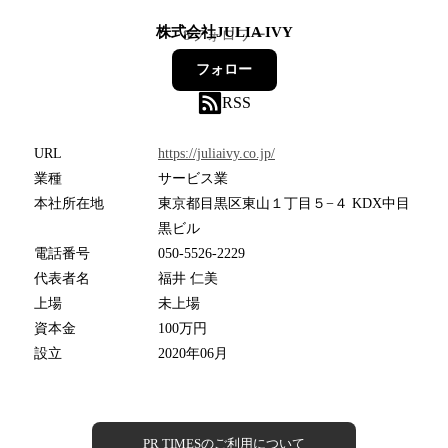
株式会社JULIA IVY
8
フォロワー
フォロー
RSS
URL
https://juliaivy.co.jp/
業種
サービス業
本社所在地
東京都目黒区東山１丁目５−４ KDX中目
黒ビル
電話番号
050-5526-2229
代表者名
福井 仁美
上場
未上場
資本金
100万円
設立
2020年06月
PR TIMESのご利用について