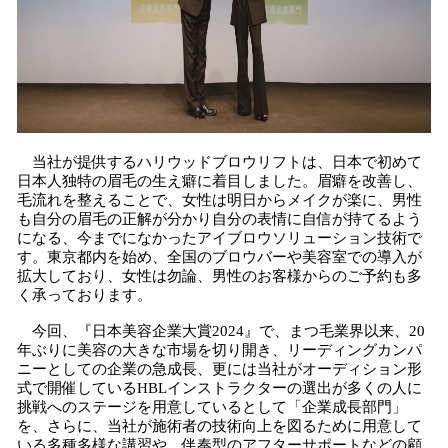
当社が提供するハリウッドブロウリフトは、日本で初めて
日本人独特の眉⽑の⽣え癖に着目しました。眉癖を改善し、
毛流れを整えることで、女性は明⽇からメイクが楽に、男性
も⾃分の眉⽑の正解が分かり自分の表情に自信が持てるよう
になる、今までになかったアイブロウソリューション技術で
す。東京都内を始め、全国のブロウバーや美容室での導入が
拡大しており、女性は勿論、男性のお客様からのご予約も多
く承っております。
今回、『日本美容企業大賞2024』で、まつ毛業界以来、20
年ぶりに美容の大きな市場を切り開き、リーディングカンパ
ニーとしての企業の急成長、更には当社がオーディション形
式で開催しているHBLインストラクターの選出が多くの人に
挑戦へのステージを用意しているとして「企業成長部門」
を、さらに、当社が施術者の技術向上を図るために用意して
いる多種多様な講習や、伴奏型のアフターサポートなどの顧