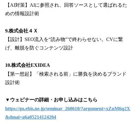
【AI対策】AIに参照され、回答ソースとして選ばれるた
めの情報設計術
9.株式会社４Ｘ
【設計】SEO流入を“読み物”で終わらせない。CVに繋
げ、離脱を防ぐコンテンツ設計
10.株式会社EXIDEA
【第一想起】「検索される前」に勝負を決めるブランド
設計術
▼ウェビナーの詳細・お申し込みはこちら
https://go.ebis.ne.jp/seminar_260610/?argument=xZuM6q2X
&dmai=a6a05214124204