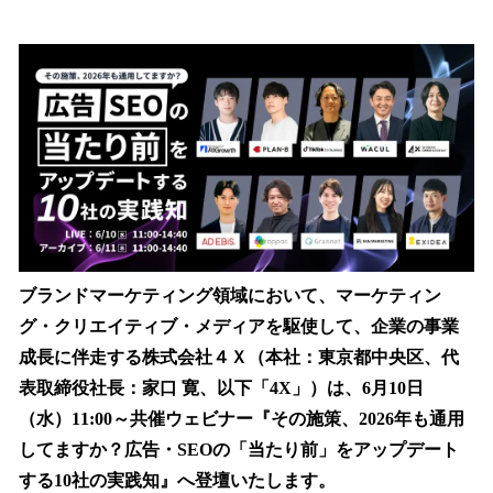
い
ね
！
数
を
読
み
込
み
中
で
す
ブランドマーケティング領域において、マーケティン
グ・クリエイティブ・メディアを駆使して、企業の事業
成長に伴走する株式会社４Ｘ（本社：東京都中央区、代
表取締役社長：家口 寛、以下「4X」）は、6月10日
（水）11:00～共催ウェビナー『その施策、2026年も通用
してますか？広告・SEOの「当たり前」をアップデート
する10社の実践知』へ登壇いたします。