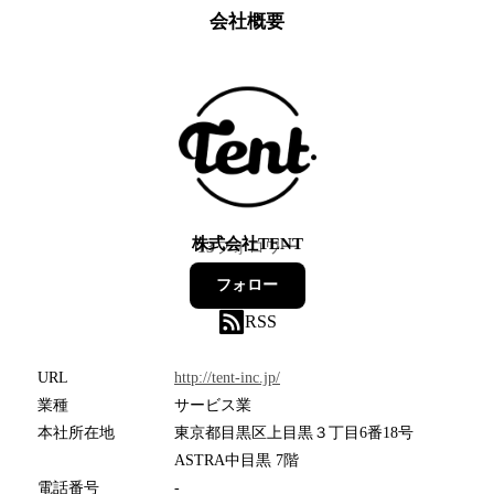
会社概要
株式会社TENT
13
フォロワー
フォロー
RSS
URL
http://tent-inc.jp/
業種
サービス業
本社所在地
東京都目黒区上目黒３丁目6番18号
ASTRA中目黒 7階
電話番号
-