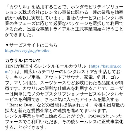
「カウリル」を活用することで、ホンダモビリティソリュー
ションズ株式会社はレンタル事業に関わる一連の業務を効率
的かつ柔軟に実現しています。当社のサービスはレンタル事
業の各フェーズに応じて必要なパッケージを選択して利用で
きるため、迅速な事業トライアルと正式事業開始を行うこと
ができました。
▼サービスサイトはこちら
https://everygo.jp/e-bike
カウリル について
TENTが運営するレンタルモールカウリル（
https://kauriru.co
m/
）は、幅広いカテゴリーのレンタルストアが出店してお
り、キャンプ用品、アウトドアサウナ、家電、釣具、ゴル
フ、マリン用品、スーツケースなど多岐にわたる品揃えが特
徴です。カウリルの便利な仕組みを利用することで、ユーザ
ーは簡単にモノのサブスクリプションサービスやレンタルサ
ービスを利用でき、さらに気に入ったアイテムを購入する
「Rent to Own」などの機能も提供されます。今後も出店数の
拡大と新たな提携企業との連携を進めてまいります。
レンタル事業を手軽に始めることができ、PoCやFSといった
フェーズでご利用いただき、その後シームレスに正式事業化
することができます。