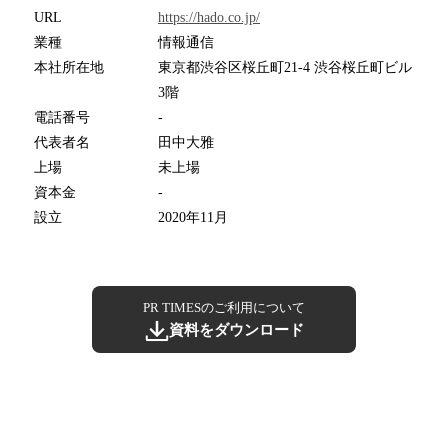
URL
https://hado.co.jp/
業種
情報通信
本社所在地
東京都渋谷区桜丘町21-4 渋谷桜丘町ビル
3階
電話番号
-
代表者名
田中大雅
上場
未上場
資本金
-
設立
2020年11月
PR TIMESのご利用について
資料をダウンロード