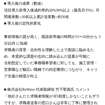
■ 導入後の成果（数値）
項目導入前導入後成約率約20%30%以上（最高月35%）月
間着座数─20名以上累計送客数─約50名
■ 導入後の定性的変化
事前情報の質が高く、面談前準備の時間が15〜20分から 5
分以内 に短縮
求職者の背景・志向性を理解した上で面談に臨めるた
め、本質的な課題や志向に踏み込んだ提案が可能に
当初想定していた事務職希望者に対しても、施工管理・
営業職など幅広い職種での内定獲得につながり、キャリ
ア支援の精度が向上
■ 株式会社ReWave 代表取締役 竹下聖真氏 コメント
「他社さんだと求職者情報が3行程度しかないこともザラ
ですが、求職者送客の窓口さんは非常に丁寧に整理され