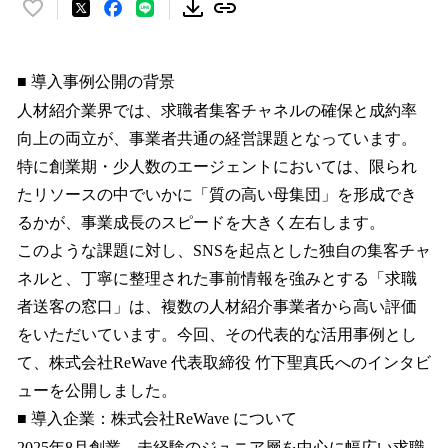
い
い
ね
！
■ 導入事例公開の背景
数
人材紹介業界では、求職者集客チャネルの確保と成約率
を
向上の両立が、事業者共通の経営課題となっています。
読
み
特に創業期・少人数のエージェントにおいては、限られ
込
たリソースの中でいかに「質の高い母集団」を形成でき
み
るかが、事業成長のスピードを大きく左右します。
中
で
このような課題に対し、SNSを起点とした独自の集客チャ
す
ネルと、丁寧に整理された事前情報を強みとする「求職
者送客の窓口」は、複数の人材紹介事業者から高い評価
をいただいています。今回、その代表的な活用事例とし
て、株式会社ReWave 代表取締役 竹下聖真氏へのインタビ
ューを公開しました。
■ 導入企業：株式会社ReWave について
2025年8月創業、未経験のジュニア層を中心に幅広い求職