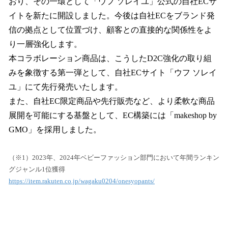
おり、その一環として「ウフ ソレイユ」公式の自社ECサ
イトを新たに開設しました。今後は自社ECをブランド発
信の拠点として位置づけ、顧客との直接的な関係性をよ
り一層強化します。
本コラボレーション商品は、こうしたD2C強化の取り組
みを象徴する第一弾として、自社ECサイト「ウフ ソレイ
ユ」にて先行発売いたします。
また、自社EC限定商品や先行販売など、より柔軟な商品
展開を可能にする基盤として、EC構築には「makeshop by
GMO」を採用しました。
（※1）2023年、2024年ベビーファッション部門において年間ランキン
グジャンル1位獲得
https://item.rakuten.co.jp/wagaku0204/onesyopants/