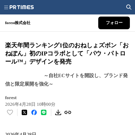
forest株式会社
フォロー
楽天年間ランキング1位のおねしょズボン「お
ねぽん」初のIPコラボとして「パウ・パトロ
ール™」デザインを発売
～自社ECサイトを開設し、ブランド発
信と限定展開を強化～
forest
2026年4月28日 10時00分
い
い
ね
！
2026年4月28日