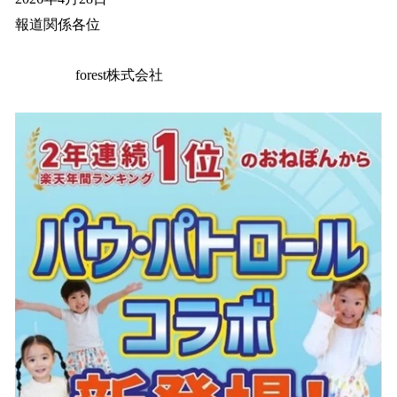
数
報道関係各位
を
読
み
forest株式会社
込
み
中
で
す