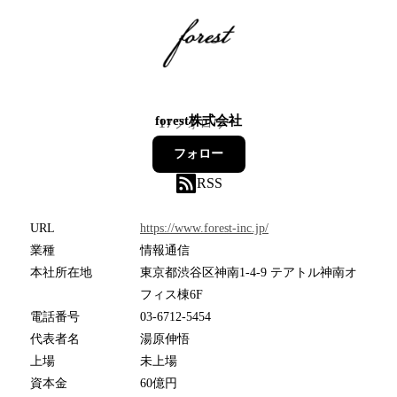
forest株式会社
17
フォロワー
フォロー
RSS
URL
https://www.forest-inc.jp/
業種
情報通信
本社所在地
東京都渋谷区神南1-4-9 テアトル神南オ
フィス棟6F
電話番号
03-6712-5454
代表者名
湯原伸悟
上場
未上場
資本金
60億円