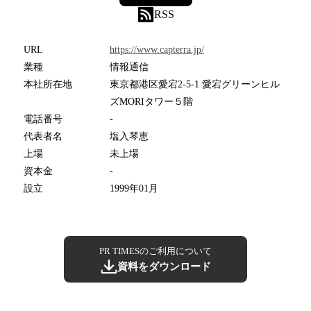
RSS
URL
https://www.capterra.jp/
業種
情報通信
本社所在地
東京都港区愛宕2-5-1 愛宕グリーンヒル
ズMORIタワー５階
電話番号
-
代表者名
塩入琴恵
上場
未上場
資本金
-
設立
1999年01月
PR TIMESのご利用について
資料をダウンロード