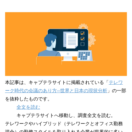
い
ね
！
数
を
読
み
込
み
中
で
す
本記事は、キャプテラサイトに掲載されている「
テレワ
ーク時代の会議のあり方─世界と日本の現状分析
」の一部
を抜粋したものです。
全文を読む
キャプテラサイトへ移動し、調査全文を読む。
テレワークやハイブリッド（テレワークとオフィス勤務
混合）の勤務スタイルを取り入れる企業が世界的に多い