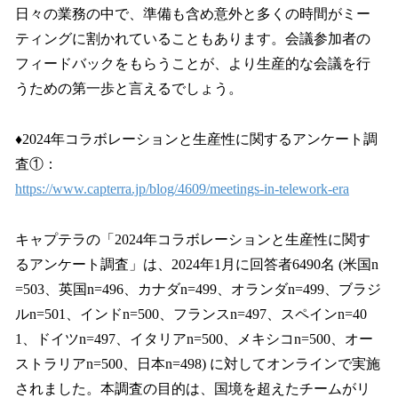
日々の業務の中で、準備も含め意外と多くの時間がミー
ティングに割かれていることもあります。会議参加者の
フィードバックをもらうことが、より生産的な会議を行
うための第一歩と言えるでしょう。
♦︎2024年コラボレーションと生産性に関するアンケート調
査①：
https://www.capterra.jp/blog/4609/meetings-in-telework-era
キャプテラの「2024年コラボレーションと生産性に関す
るアンケート調査」は、2024年1月に回答者6490名 (米国n
=503、英国n=496、カナダn=499、オランダn=499、ブラジ
ルn=501、インドn=500、フランスn=497、スペインn=40
1、ドイツn=497、イタリアn=500、メキシコn=500、オー
ストラリアn=500、日本n=498) に対してオンラインで実施
されました。本調査の目的は、国境を超えたチームがリ