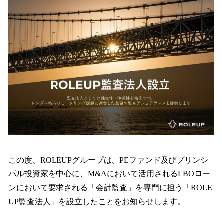
を
読
み
込
み
中
で
す
この度、ROLEUPグループは、PEファンド及びプリンシ
パル投資家を中心に、M&Aにおいて活用されるLBOロー
ンにおいて要求される「会計監査」を専門に担う「ROLE
UP監査法人」を設立したことをお知らせします。