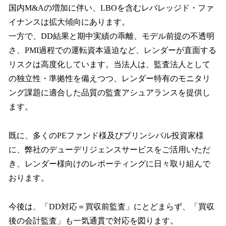
国内M&Aの増加に伴い、LBOを含むレバレッジド・ファ
イナンスは拡大傾向にあります。
一方で、DD結果と期中実績の乖離、モデル前提の不透明
さ、PMI過程での運転資本逼迫など、レンダーが直面する
リスクは高度化しています。当法人は、監査法人として
の独立性・準拠性を備えつつ、レンダー特有のモニタリ
ング課題に適合した品質の監査アシュアランスを提供し
ます。
既に、多くのPEファンド様及びプリンシパル投資家様
に、弊社のデューデリジェンスサービスをご活用いただ
き、レンダー様向けのレポーティングに日々取り組んで
おります。
今後は、「DD対応＝買収前監査」にとどまらず、「買収
後の会計監査」も一気通貫で対応を図ります。