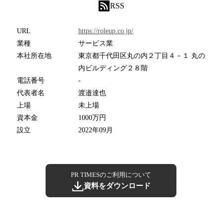
RSS
URL
https://roleup.co.jp/
業種
サービス業
本社所在地
東京都千代田区丸の内２丁目４－１ 丸の
内ビルディング２８階
電話番号
-
代表者名
渡邉達也
上場
未上場
資本金
1000万円
設立
2022年09月
PR TIMESのご利用について
資料をダウンロード