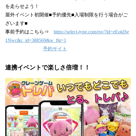
を走らせよう！
屋外イベント初開催■予約優先■入場制限を行う場合がご
ざいます■
事前予約はこちら⇒
https://select-type.com/rsv/?id=eEoklSe
1Nwc&c_id=388569&w_flg=1
予約サイト
連携イベントで楽しさ倍増！！