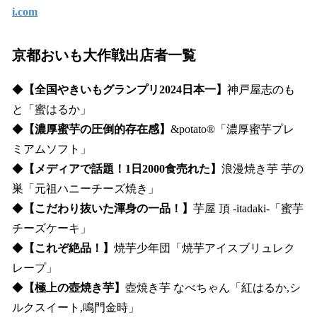
i.com
京都おいも大作戦出店者一覧
◆
【全国やきいもグランプリ2024日本一】
神戸屋志のも
と「蜜はるか」
◆
【濃厚蜜芋の圧倒的存在感】
&potato®「濃厚蜜芋プレ
ミアムソフト」
◆
【メディアで話題！1日2000食売れた】
浪漫焼き芋 芋の
巣「元祖ハニーチーズ焼き」
◆
【こだわり抜いた渾身の一品！】
芋屋 頂 -itadaki-「蜜芋
チーズケーキ」
◆
【これぞ絶品！】
焼芋少年団「焼芋アイスブリュレク
レープ」
◆
【極上の壺焼き芋】
壺焼き芋 なべちゃん「紅はるか,シ
ルクスイート,鳴門金時」