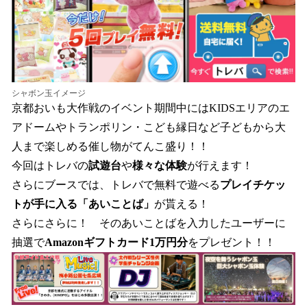
シャボン玉イメージ
京都おいも大作戦のイベント期間中にはKIDSエリアのエ
アドームやトランポリン・こども縁日など子どもから大
人まで楽しめる催し物がてんこ盛り！！
今回はトレバの
試遊台
や
様々な体験
が行えます！
さらにブースでは、トレバで無料で遊べる
プレイチケッ
トが手に入る「あいことば」
が貰える！
さらにさらに！ そのあいことばを入力したユーザーに
抽選で
Amazonギフトカード1万円分
をプレゼント！！