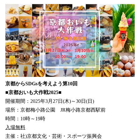
ね
！
数
を
読
み
込
み
中
で
す
京都からSDGsを考えよう第10回
■京都おいも大作戦2025■
開催期間：2025年3月27日(木)～30日(日)
場所：京都梅小路公園 JR梅小路京都西駅前
時間：10時～19時
入場無料
主催：社)京都文化・芸術・スポーツ振興会