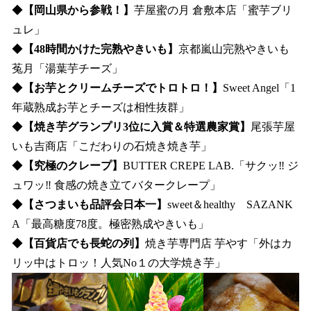
◆
【岡山県から参戦！】
芋屋蜜の月 倉敷本店「蜜芋ブリ
ュレ」
◆
【48時間かけた完熟やきいも】
京都嵐山完熟やきいも
菟月「湯葉芋チーズ」
◆
【お芋とクリームチーズでトロトロ！】
Sweet Angel「1
年蔵熟成お芋とチーズは相性抜群」
◆
【焼き芋グランプリ3位に入賞＆特選農家賞】
尾張芋屋
いも吉商店「こだわりの石焼き焼き芋」
◆
【究極のクレープ】
BUTTER CREPE LAB.「サクッ‼︎ ジ
ュワッ‼︎ 食感の焼き立てバタークレープ」
◆
【さつまいも品評会日本一】
sweet＆healthy SAZANK
A「最高糖度78度。極密熟成やきいも」
◆
【百貨店でも長蛇の列】
焼き芋専門店 芋やす「外はカ
リッ中はトロッ！人気No１の大学焼き芋」