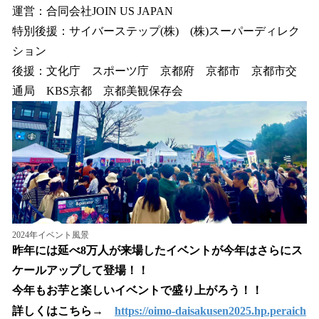
運営：合同会社JOIN US JAPAN
特別後援：サイバーステップ(株) (株)スーパーディレク
ション
後援：文化庁 スポーツ庁 京都府 京都市 京都市交
通局 KBS京都 京都美観保存会
2024年イベント風景
昨年には延べ8万人が来場したイベントが今年はさらにス
ケールアップして登場！！
今年もお芋と楽しいイベントで盛り上がろう！！
詳しくはこちら→
https://oimo-daisakusen2025.hp.peraich