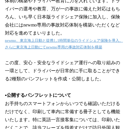
体制の構築やドライバー教育に力を入れています。ドラ
イバーの選考や教育、万が一の事故に備えた対応はもち
ろん、いち早く日本版ライドシェア保険に加入し、保険
会社にはnewmo専用の事故対応体制を構築いただくなど
対応を進めてまいりました。
newmo、東京海上日動と提携し1時間単位のライドシェア保険を導入。
さらに東京海上日動にてnewmo専用の事故対応体制を構築
この度、安心・安全なライドシェア運行への取り組みの
一環として、ドライバーが日常的に手に取ることができ
る2種類のパンフレットを作成・公開しました。
▪️公開するパンフレットについて
お手持ちのスマートフォンからいつでも確認いただける
だけでなく、印刷して車内に常備する冊子としても機能
いたします。特に英語一言接客集については、印刷いた
だくことで、該当フレーズを指差すだけで訪日外国人観