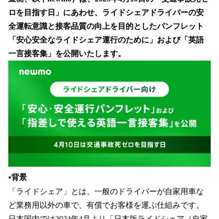
を
ロを目指す日」にあわせ、ライドシェアドライバーの安
読
み
全運転意識と接客品質の向上を目的としたパンフレット
込
「安心安全なライドシェア運行のために」および「英語
み
一言接客集」を公開いたします。
中
で
す
▪️背景
「ライドシェア」とは、一般のドライバーが自家用車な
ど業務用以外の車で、有償でお客様を運ぶ仕組みです。
日本国内では2024年4月より「日本版ライドシェア（自家