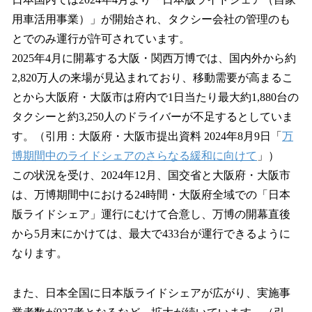
用車活用事業）」が開始され、タクシー会社の管理のも
とでのみ運行が許可されています。
2025年4月に開幕する大阪・関西万博では、国内外から約
2,820万人の来場が見込まれており、移動需要が高まるこ
とから大阪府・大阪市は府内で1日当たり最大約1,880台の
タクシーと約3,250人のドライバーが不足するとしていま
す。（引用：大阪府・大阪市提出資料 2024年8月9日「
万
博期間中のライドシェアのさらなる緩和に向けて
」）
この状況を受け、2024年12月、国交省と大阪府・大阪市
は、万博期間中における24時間・大阪府全域での「日本
版ライドシェア」運行にむけて合意し、万博の開幕直後
から5月末にかけては、最大で433台が運行できるように
なります。
また、日本全国に日本版ライドシェアが広がり、実施事