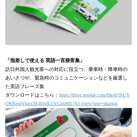
「指差しで使える 英語一言接客集」
訪日外国人観光客への対応に役立つ、乗車時・降車時の
あいさつや、緊急時のコミュニケーションなどを厳選し
た英語フレーズ集
ダウンロードはこちら：
https://drive.google.com/file/d/16UY
QRRemYktrx3E4OglLI3cGmJ8IUNJ-/view?usp=sharing