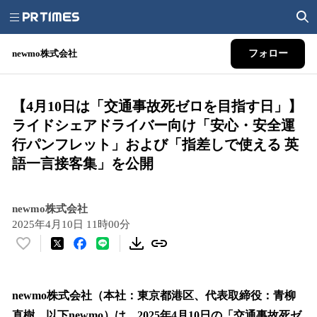
newmo株式会社
フォロー
【4月10日は「交通事故死ゼロを目指す日」】
ライドシェアドライバー向け「安心・安全運
行パンフレット」および「指差しで使える 英
語一言接客集」を公開
newmo株式会社
2025年4月10日 11時00分
い
い
ね
！
newmo株式会社（本社：東京都港区、代表取締役：青柳
数
直樹、以下newmo）は、2025年4月10日の「交通事故死ゼ