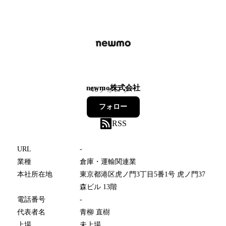
newmo株式会社
46
フォロワー
フォロー
RSS
URL
-
業種
倉庫・運輸関連業
本社所在地
東京都港区虎ノ門3丁目5番1号 虎ノ門37
森ビル 13階
電話番号
-
代表者名
青柳 直樹
上場
未上場