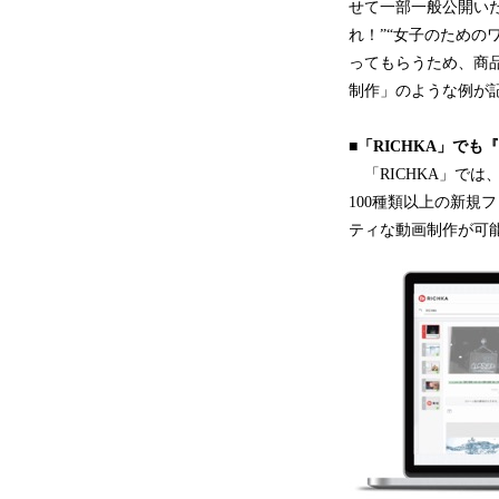
せて一部一般公開いた
れ！”“女子のための
ってもらうため、商
制作」のような例が記
■「RICHKA」で
「RICHKA」では
100種類以上の新
ティな動画制作が可