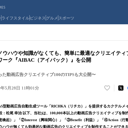
ES
ン
ライフスタイル
ビジネス
グルメ
スポーツ
ノウハウや知識がなくても、簡単に最適なクリエイティ
ーク『AIBAC（アイバック）』を公開
沿った動画広告クリエイティブ100のTIPSも大公開〜
9年5月28日 11時01分
い
い
ね
aaS型動画広告自動生成ツール「RICHKA（リチカ）」を提供するカクテルメ
！
：松尾 幸治 以下、当社)は、100,000本以上の動画広告クリエイティブを
数
（注意喚起）」「②Interest（興味関心）」「③Benefit（利益）」「④Actio
を
読
ウハウが無くても効果的な動画広告のクリエイティブを制作することができ