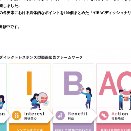
み
開発しました。
込
の各要素における具体的なポイントを100個まとめた「AIBACディクショナ
み
中
録出願中です。
で
す