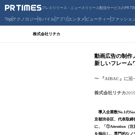
プレスリリース・ニュースリリース配信サービスのPR TIM
Top
テクノロジー
モバイル
アプリ
エンタメ
ビューティー
ファッショ
株式会社リチカ
動画広告の制作
新しいフレームワ
〜 『AIBAC』に
株式会社リチカ
201
導入企業数No.1のS
京都渋谷区、代表取締役
に、「①Attention
を抽出し、専門的なノ