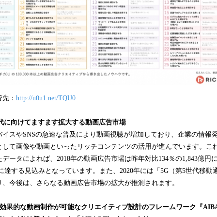
管先：
http://u0u1.net/TQU0
時代に向けてますます拡大する動画広告市場
イスやSNSの急速な普及により動画視聴が増加しており、企業の情報
として画像や動画といったリッチコンテンツの活用が進んでいます。こ
データによれば、2018年の動画広告市場は昨年対比134％の1,843億
7億円に達する見込みとなっています。また、2020年には「5G（第5世代移
り、今後は、さらなる動画広告市場の拡大が推測されます。
効果的な動画制作が可能なクリエイティブ設計のフレームワーク『AIB