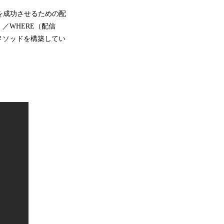
を成功させるための配
／WHERE（配信
メソッドを構築してい