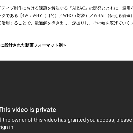
ティブ制作における課題を解決する『AIBAC』の開発とともに、運用
クである【4W：WHY（目的）／WHO（対象）／WHAT（伝える価値）
て活用することで、最適解を導き出し、深掘りし、その幅を広げていく
をもとに設計された動画フォーマット例＞