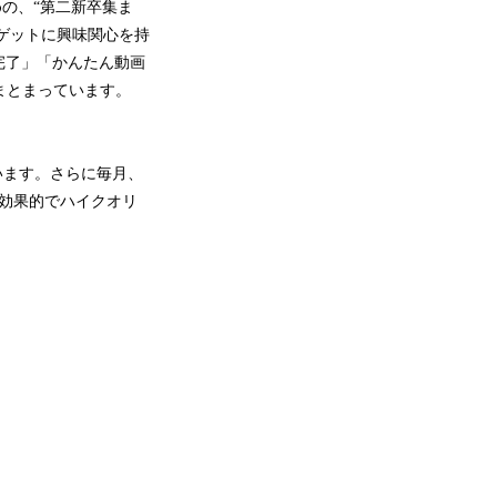
めの、“第二新卒集ま
ーゲットに興味関心を持
完了」「かんたん動画
まとまっています。
います。さらに毎月、
に効果的でハイクオリ
。