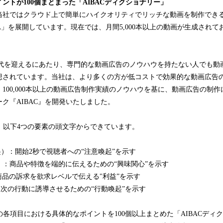
トが100個まとまった「AIBACディクショナリー」
社ではクラウド上で簡単にハイクオリティでリッチな動画を制作できるS
KA」を展開しています。現在では、月間5,000本以上の動画が生成されて
。
代を迎えるにあたり、専門的な動画広告のノウハウを持たない人でも動
想されています。当社は、より多くの方が低コストで効果的な動画広告
100,000本以上の動画広告制作実績のノウハウを基に、動画広告の制
ク『AIBAC』を開発いたしました。
は、以下4つの要素の頭文字からできています。
注意喚起）：開始2秒で視聴者への“注意喚起”を示す
味関心）：商品や特徴を端的に伝えるための“興味関心”を示す
）：商品の訴求を欲求レベルで伝える"利益”を示す
起）次の行動に誘導させるための“行動喚起”を示す
の各項目における具体的なポイントを100個以上まとめた「AIBACディ