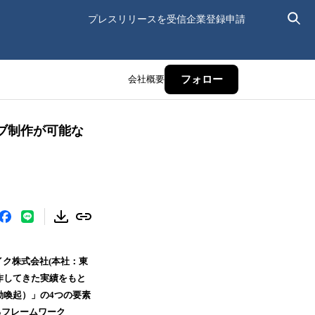
プレスリリースを受信
企業登録申請
会社概要
フォロー
ブ制作が可能な
イク株式会社(本社：東
制作してきた実績をもと
n（行動喚起）」の4つの要素
るフレームワーク