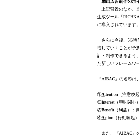
動画広告制作のポイン
上記背景のなか、当
生成ツール「RICH
に導入されています
さらに今後、5G時
増していくことが予
計・制作できるよう、
た新しいフレームワー
『AIBAC』の名称
①
A
ttention（
②
I
nterest（興
③
B
enefit（利益
④
Ac
tion（行動喚
また、『AIBAC』