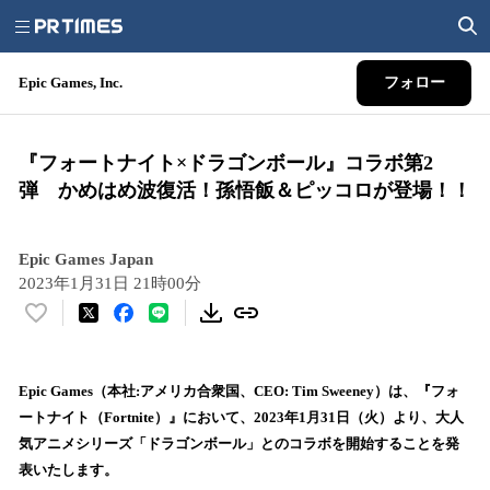
Epic Games, Inc.
フォロー
『フォートナイト×ドラゴンボール』コラボ第2
弾 かめはめ波復活！孫悟飯＆ピッコロが登場！！
Epic Games Japan
2023年1月31日 21時00分
い
い
ね
！
Epic Games（本社:アメリカ合衆国、CEO: Tim Sweeney）は、『フォ
数
ートナイト（Fortnite）』において、2023年1月31日（火）より、大人
を
気アニメシリーズ「ドラゴンボール」とのコラボを開始することを発
読
表いたします。
み