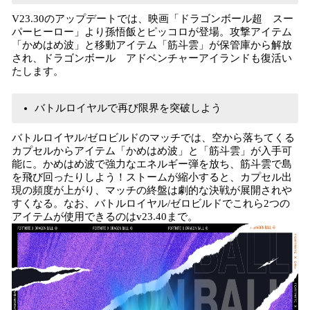
V23.30のアップデートでは、映画「ドラゴンボール超 スー
パーヒーロー」より孫悟飯とピッコロが登場。攻撃アイテム
「かめはめ波」と移動アイテム「筋斗雲」が保管庫から解放
され、ドラゴンボール アドベンチャーアイランドも復活い
たします。
バトルロイヤルで再び限界を突破しよう
バトルロイヤル/ゼロビルドのマッチでは、空から落ちてくる
カプセルからアイテム「かめはめ波」と「筋斗雲」が入手可
能に。かめはめ波で強力なエネルギー弾を放ち、筋斗雲で島
を飛び回ったりしよう！ストームが縮小すると、カプセル出
現の頻度が上がり、マッチの終盤は劇的な決戦が展開されや
すくなる。なお、バトルロイヤル/ゼロビルドでこれら2つの
アイテムが使用できるのはv23.40まで。