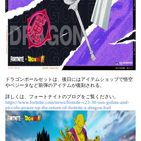
ドラゴンボールセットは、後日にはアイテムショップで悟空
やベジータなど前弾のアイテムが復刻される。
詳しくは、フォートナイトのブログをご覧ください。
https://www.fortnite.com/news/fortnite-v23-30-son-gohan-and-
piccolo-power-up-the-return-of-fortnite-x-dragon-ball