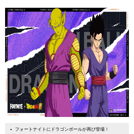
込
み
中
で
す
フォートナイトにドラゴンボールが再び登場！