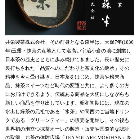
共栄製茶株式会社、その前身となる森半は、天保7年(1836
年)玉露・抹茶の産地として名高い宇治小倉の地に創業し
日本茶の歴史とともに歩み続けてきました。長い歴史に
裏打ちされた「品質へのこだわりと茶文化の継承」その
精神を今も受け継ぎ、日本茶をはじめ、抹茶や粉末商
品、抹茶スイーツなど時代の変遷と共に、より多くの方
にお届けできるよう、伝統ある商品を大切にしながらも
新しい商品を作り出しています。昭和初期には、現在の
水出し緑茶の元祖である「氷茶」や関西のご当地ドリン
クである「グリーンティー」の販売を開始し、その後も
世界初の泡立つ抹茶オーレの製造・販売や国際的な認証
の取得、お茶の体験広場「TEA SQUARE MORIHAN」を