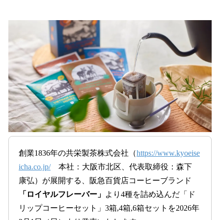
い
ね
！
数
を
読
み
込
み
中
で
す
創業1836年の共栄製茶株式会社（
https://www.kyoeise
icha.co.jp/
本社：大阪市北区、代表取締役：森下
康弘）が展開する、阪急百貨店コーヒーブランド
「ロイヤルフレーバー」
より4種を詰め込んだ「ド
リップコーヒーセット」3箱,4箱,6箱セットを2026年