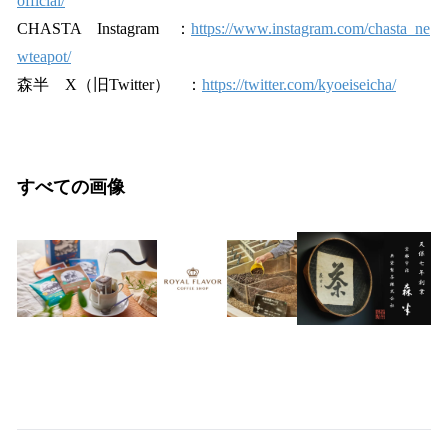
official/
CHASTA Instagram ：
https://www.instagram.com/chasta_ne
wteapot/
森半 X（旧Twitter） ：
https://twitter.com/kyoeiseicha/
すべての画像