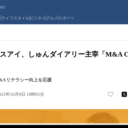
ES
ン
ライフスタイル
ビジネス
グルメ
スポーツ
スアイ、しゅんダイアリー主宰「M&A C
&Aリテラシー向上を応援
025年10月9日 18時05分
い
い
ね
！
数
を