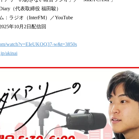
iary（代表取締役 福田駿）
ラジオ（InterFM）／YouTube
025年10月2日配信回
e.com/watch?v=EIeUKOQ37-w&t=3850s
jp/akinai