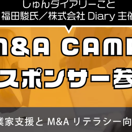
読
み
込
み
中
で
す