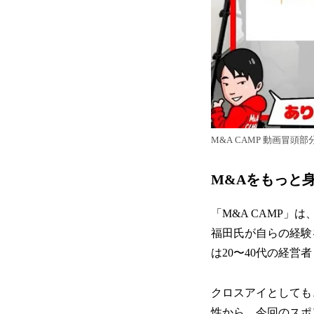
M&A CAMP 動画冒頭部
M&Aをもっと
「M&A CAMP
福田氏が自らの経験
は20〜40代の経
クロスアイとしても
性から、今回のスポ