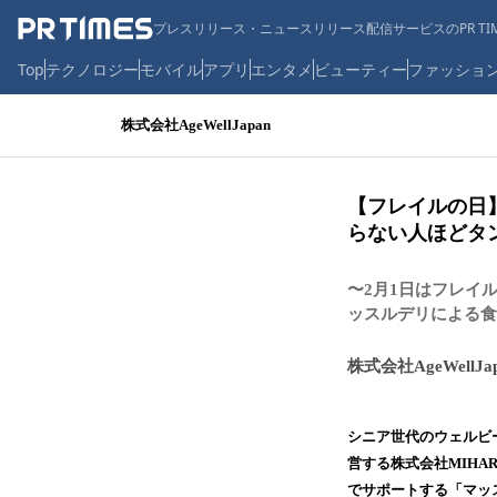
プレスリリース・ニュースリリース配信サービスのPR TIM
Top
テクノロジー
モバイル
アプリ
エンタメ
ビューティー
ファッショ
株式会社AgeWellJapan
【フレイルの日
らない人ほどタ
〜2月1日はフレイ
ッスルデリによる食
株式会社AgeWellJa
シニア世代のウェルビ
営する株式会社MIHA
でサポートする「マッ