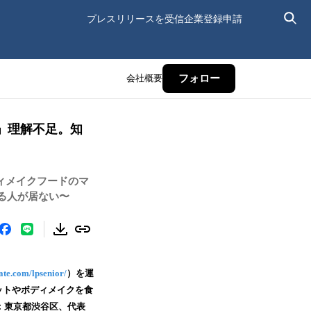
プレスリリースを受信
企業登録申請
会社概要
フォロー
」理解不足。知
ディメイクフードのマ
る人が居ない〜
ate.com/lpsenior/
）を運
エットやボディメイクを食
本社：東京都渋谷区、代表