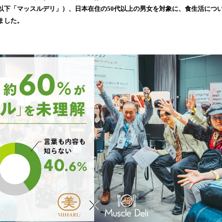
読
以下「マッスルデリ」）、日本在住の50代以上の男女を対象に、食生活につ
み
ました。
込
み
中
で
す