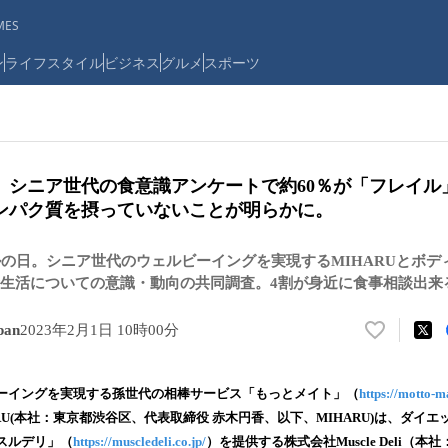
ES
ン
ライフスタイル
ビジネス
グルメ
スポーツ
】シニア世代の食意識アンケートで約60％が「フレイル
ンパク質を摂っていないことが明らかに。
ルの日。シニア世代のウェルビーイングを実現するMIHARUとボ
生活についての意識・動向の共同調査。4割が身近に食事相談出来
pan
2023年2月1日 10時00分
い
い
ね
ーイングを実現する孫世代の相棒サービス「もっとメイト」（
https://motto-m
！
RU(本社：東京都渋谷区、代表取締役 赤木円香、以下、MIHARU)は、ダイ
数
スルデリ」（
https://muscledeli.co.jp/
）を提供する株式会社Muscle Deli（
を