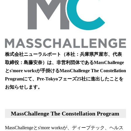
を
読
み
込
み
中
で
す
株式会社ニューラルポート（本社：兵庫県芦屋市、代表
取締役：島藤安奈）は、非営利団体であるMassChallenge
とs'more worksが手掛けるMassChallenge The Constellation
Programにて、Pre-Tokyoフェーズ25社に進出したことを
お知らせします。
MassChallenge The Constellation Program
MassChallengeとs'more worksが、ディープテック、ヘルス