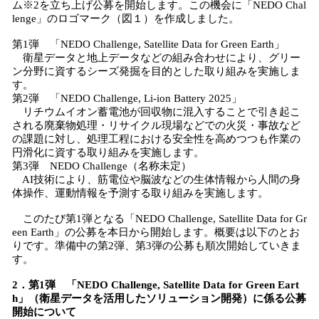
ム※2を立ち上げ公募を開始します。この機会に「NEDO Chal
lenge」のロゴマーク（図１）を作成しました。
第1弾 「NEDO Challenge, Satellite Data for Green Earth」
衛星データと地上データなどの組み合わせにより、グリー
ン分野に資するシーズ発掘を目的とした取り組みを実施しま
す。
第2弾 「NEDO Challenge, Li-ion Battery 2025」
リチウムイオン蓄電池が回収物に混入することで引き起こ
される廃棄物処理・リサイクル現場などでの火災・事故など
の課題に対し、処理工程における安全性を高めつつも作業の
円滑化に資する取り組みを実施します。
第3弾 NEDO Challenge（名称未定）
AI技術により、筋電位や脳波などの生体情報から人間の身
体操作、運動情報を予測する取り組みを実施します。
このたび第1弾となる「NEDO Challenge, Satellite Data for Gr
een Earth」の公募を本日から開始します。概要は以下のとお
りです。準備中の第2弾、第3弾の公募も順次開始していきま
す。
2．第1弾 「NEDO Challenge, Satellite Data for Green Eart
h」（衛星データを活用したソリューション開発）に係る公募
開始について