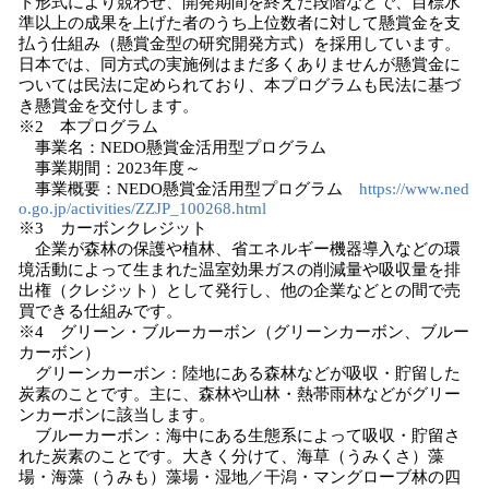
ト形式により競わせ、開発期間を終えた段階などで、目標水
準以上の成果を上げた者のうち上位数者に対して懸賞金を支
払う仕組み（懸賞金型の研究開発方式）を採用しています。
日本では、同方式の実施例はまだ多くありませんが懸賞金に
ついては民法に定められており、本プログラムも民法に基づ
き懸賞金を交付します。
※2 本プログラム
事業名：NEDO懸賞金活用型プログラム
事業期間：2023年度～
事業概要：NEDO懸賞金活用型プログラム
https://www.ned
o.go.jp/activities/ZZJP_100268.html
※3 カーボンクレジット
企業が森林の保護や植林、省エネルギー機器導入などの環
境活動によって生まれた温室効果ガスの削減量や吸収量を排
出権（クレジット）として発行し、他の企業などとの間で売
買できる仕組みです。
※4 グリーン・ブルーカーボン（グリーンカーボン、ブルー
カーボン）
グリーンカーボン：陸地にある森林などが吸収・貯留した
炭素のことです。主に、森林や山林・熱帯雨林などがグリー
ンカーボンに該当します。
ブルーカーボン：海中にある生態系によって吸収・貯留さ
れた炭素のことです。大きく分けて、海草（うみくさ）藻
場・海藻（うみも）藻場・湿地／干潟・マングローブ林の四