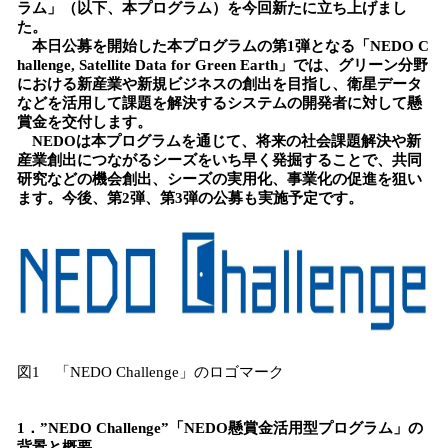
ラム」（以下、本プログラム）を今回新たに立ち上げまし
読
た。
み
本日公募を開始した本プログラムの第1弾となる「NEDO C
込
hallenge, Satellite Data for Green Earth」では、グリーン分野
み
における新産業や新規ビジネスの創出を目指し、衛星データ
中
などを活用して課題を解決するシステムの開発者に対して懸
で
賞金を交付します。
NEDOは本プログラムを通じて、将来の社会課題解決や新
す
産業創出につながるシーズをいち早く発掘することで、共同
研究などの機会創出、シーズの実用化、事業化の促進を狙い
ます。今後、第2弾、第3弾の公募も実施予定です。
図1 「NEDO Challenge」のロゴマーク
1．”NEDO Challenge”「NEDO懸賞金活用型プログラム」の
背景と概要