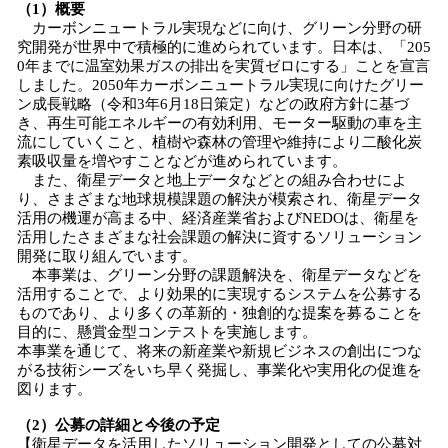
（1）概要
カーボンニュートラル実現などに向け、グリーン分野の研
究開発が世界中で積極的に進められています。日本は、「205
0年までに温室効果ガスの排出を実質ゼロにする」ことを宣言
しました。2050年カーボンニュートラル実現に向けたグリー
ン成長戦略（令和3年6月18日策定）などの政府方針に基づ
き、再生可能エネルギーの有効利用、モーター駆動の車を主
流にしていくこと、植樹や森林の管理や維持により二酸化炭
素吸収量を増やすことなどが進められています。
また、衛星データと地上データなどとの組み合わせによ
り、さまざまな地球規模課題の解決が模索され、衛星データ
活用の機運が高まる中、経済産業省およびNEDOは、衛星を
活用したさまざまな社会課題の解決に資するソリューション
開発に取り組んでいます。
本事業は、グリーン分野の課題解決を、衛星データなどを
活用することで、より効果的に実現するシステムを公募する
ものであり、より多くの革新的・独創的な提案を募ることを
目的に、懸賞金型コンテストを実施します。
本事業を通じて、将来の新産業や新規ビジネスの創出につな
がる技術シーズをいち早く発掘し、事業化や実用化の促進を
図ります。
（2）公募の詳細と今後の予定
【衛星データを活用したソリューション開発としての公募対