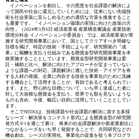
イノベーションを創出し、その恩恵を社会課題の解決によ
って国民や社会に還元していくためには、従来にない先端技
術を社会実装に至らしめるための適切な方策を推進すること
も重要です。「イノベーション循環の実現に向けた政策の方
向性」（2024年3月6日 経済産業省 産業構造審議会 産業技術
環境分科会 イノベーション小委員会） では、経済産業省が実
施する研究開発事業において、国としてクリアすべき明確な
目標を掲げ、特定の技術・手段によらず、研究開発の『成
果』に報酬を支払う仕組みである懸賞金型研究開発事業を本
格実施することとしています。懸賞金型研究開発事業は委
託・補助と比べ、解決に向けたアプローチが定まっていない
ような課題への対応、課題解決に適した技術・アイデアを有
する人材の発掘、企業に内在する技術を事業化のために洗練
する機会として活用することが、有効であると考えられてい
ます。また、野心的な目標について、いち早く達成した者に
対して大規模な懸賞金を支払う、世界でも類を見ないような
ものも含め、今後、幅広い目的に活用していくこととしてい
ます。
そこでNEDOは、技術課題や社会課題の解決に資する多様
なシーズ・解決策をコンテスト形式による懸賞金型の研究開
発方式※1を通じて募り、将来の社会課題解決や新産業創出に
つながるシーズをいち早く発掘することで、共同研究などの
機会創出、シーズの実用化、事業化の促進を狙う本プログラ