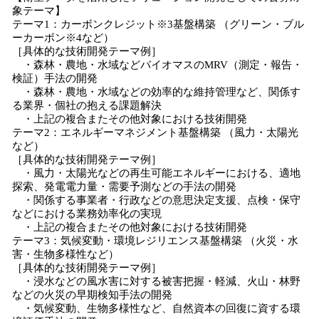
象テーマ】
テーマ1：カーボンクレジット※3基盤構築 （グリーン・ブル
ーカーボン※4など）
［具体的な技術開発テーマ例］
・森林・農地・水域などバイオマスのMRV（測定・報告・
検証）手法の開発
・森林・農地・水域などの効率的な維持管理など、関係す
る業界・個社の抱える課題解決
・上記の複合またその他対象における技術開発
テーマ2：エネルギーマネジメント基盤構築 （風力・太陽光
など）
［具体的な技術開発テーマ例］
・風力・太陽光などの再生可能エネルギーにおける、適地
探索、発電電力量・需要予測などの手法の開発
・関係する事業者・行政などの意思決定支援、点検・保守
などにおける業務効率化の実現
・上記の複合またその他対象における技術開発
テーマ3：気候変動・環境レジリエンス基盤構築 （火災・水
害・生物多様性など）
［具体的な技術開発テーマ例］
・浸水などの風水害に対する被害把握・軽減、火山・林野
などの火災の早期検知手法の開発
・気候変動、生物多様性など、自然資本の回復に資する環