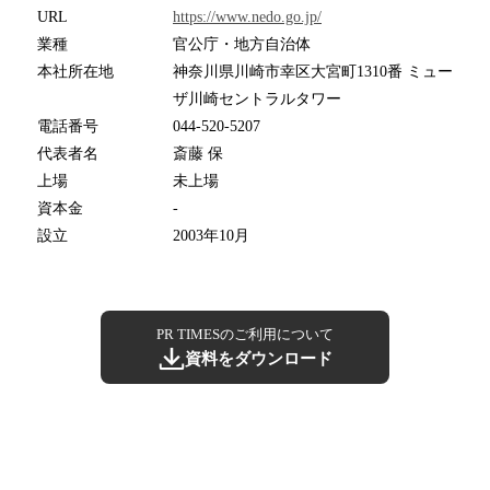
URL
https://www.nedo.go.jp/
業種
官公庁・地方自治体
本社所在地
神奈川県川崎市幸区大宮町1310番 ミュー
ザ川崎セントラルタワー
電話番号
044-520-5207
代表者名
斎藤 保
上場
未上場
資本金
-
設立
2003年10月
PR TIMESのご利用について
資料をダウンロード