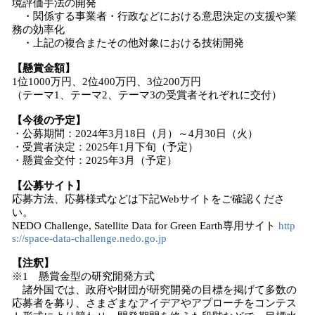
境評価手法の開発
・関係する事業者・行政などにおける意思決定の支援や業
務の効率化
・上記の複合またその他対象における技術開発
【懸賞金額】
1位1000万円、2位400万円、3位200万円
（テーマ1、テーマ2、テーマ3の受賞者それぞれに交付）
【今後の予定】
・公募期間：2024年3月18日（月）～4月30日（火）
・受賞者決定：2025年1月下旬（予定）
・懸賞金交付：2025年3月（予定）
【公募サイト】
応募方法、応募様式などは下記Webサイトをご確認くださ
い。
NEDO Challenge, Satellite Data for Green Earth専用サイト
http
s://space-data-challenge.nedo.go.jp
【注釈】
※1 懸賞金型の研究開発方式
諸外国では、政府や財団が研究開発の目標を掲げて多数の
応募者を募り、さまざまなアイデアやアプローチをコンテス