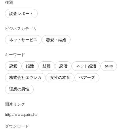
種類
調査レポート
ビジネスカテゴリ
ネットサービス
恋愛・結婚
キーワード
恋愛
婚活
結婚
恋活
ネット婚活
pairs
株式会社エウレカ
女性の本音
ペアーズ
理想の男性
関連リンク
http://www.pairs.lv/
ダウンロード