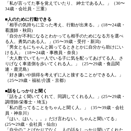
「私が言ってた事を覚えていたり、 紳士である人。」（30〜
34歳・会社員・三重）
■人のために行動できる
「相手の気持ちに立った考え、行動が出来る。」(18〜24歳・
看護師・秋田)
「自分が不利になるとわかっても相手のためになる方を選べ
る人。勇気のある人。」(35〜39歳・受付・新潟)
「男女ともにちゃんと困ってるときとかに自分から助けにい
ける人」（18〜24歳・事務員・奈良）
「大人数でいても一人でいる子に気を配ってあげてる人、さ
りげなく車道側を歩いてくれる人。」（25〜29歳・食品関
連・鹿児島）
「好き嫌いや損得を考えずに人と接することができる人。」
（25〜29歳・福祉/介護・京都）
■話をしっかりと聞く
「話をよく聞いてくれて、同調してくれる人。」(25〜29歳・
調理師/栄養士・埼玉)
「私の思ってることをちゃんと聞く人。」（35〜39歳・会社
員・神奈川）
『はい、はい。。。』だけ言わない。ちゃんと聞いてる」
(25〜29歳・会社員・仙台)
「自分のことばかりでなく、人の話をしっかり聞いてくれた