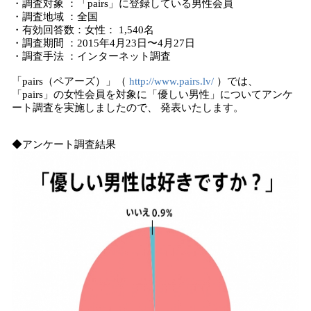
・調査対象 ：「pairs」に登録している男性会員
み
・調査地域 ：全国
中
・有効回答数：女性： 1,540名
で
・調査期間 ：2015年4月23日〜4月27日
す
・調査手法 ：インターネット調査
「pairs（ペアーズ）」（
http://www.pairs.lv/
）では、
「pairs」の女性会員を対象に「優しい男性」についてアンケ
ート調査を実施しましたので、 発表いたします。
◆アンケート調査結果