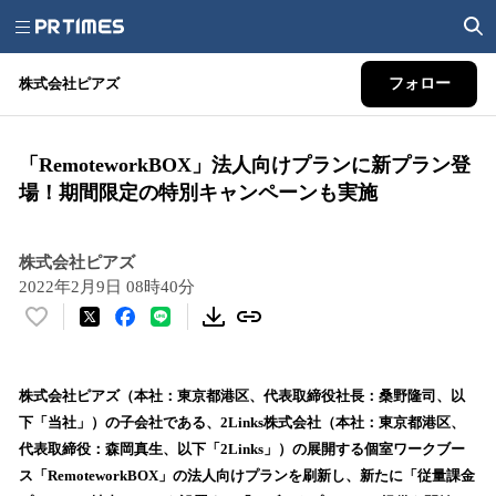
株式会社ピアズ
フォロー
「RemoteworkBOX」法人向けプランに新プラン登
場！期間限定の特別キャンペーンも実施
株式会社ピアズ
2022年2月9日 08時40分
い
い
ね
！
株式会社ピアズ（本社：東京都港区、代表取締役社長：桑野隆司、以
数
下「当社」）の子会社である、2Links株式会社（本社：東京都港区、
を
代表取締役：森岡真生、以下「2Links」）の展開する個室ワークブー
読
ス「RemoteworkBOX」の法人向けプランを刷新し、新たに「従量課金
み