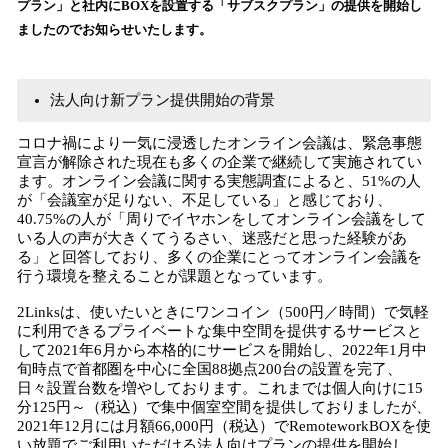
プラン」と社内にBOXを設置する「サブスクプラン」の提供を開始し
込
ましたのでお知らせいたします。
み
中
で
す
法人向け新プラン提供開始の背景
コロナ禍により一気に浸透したオンライン会議は、緊急事態
宣言が解除された現在も多くの企業で継続して実施されてい
ます。オンライン会議に関する実態調査によると、51%の人
が「会議室が足りない、不足している」と感じており、
40.75%の人が「周りでイヤホンをしてオンライン会議をして
いる人の声が大きくてうるさい、迷惑だと思った経験があ
る」と回答しており、多くの企業にとってオンライン会議を
行う環境を整えることが課題となっています。
2Linksは、使いたいときにワンコイン（500円／時間）で気軽
に利用できるプライベートな集中空間を提供するサービスと
して2021年6月から本格的にサービスを開始し、2022年1月中
旬時点で首都圏を中心に全国88拠点200台の設置を完了、
日々設置台数を増やしております。これまでは個人向けに15
分125円～（税込）で集中個室空間を提供しておりましたが、
2021年12月には月額66,000円（税込）でRemoteworkBOXを使
い放題でご利用いただける法人向けプランの提供を開始し、