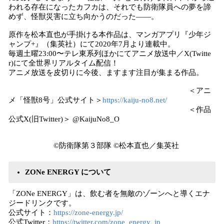
われる存在になったカフカは、それでも防衛隊員への夢を諦
めず、怪獣災害に立ち向かうのだった――。
原作を松本直也が手掛ける本作品は、マンガアプリ『少年ジ
ャンプ+』（集英社）にて2020年7月より連載中。
毎週土曜23:00〜テレ東系列ほかにてアニメ放送中／X(Twitte
r)にて全世界リアルタイム配信！
アニメ放送を皮切りに今後、ますます注目が集まる作品。
＜アニ
メ「怪獣8号」公式サイト＞
https://kaiju-no8.net/
＜作品
公式X(旧Twitter)＞ @KaijuNo8_O
©防衛隊第３部隊 ©松本直也／集英社
ZONe ENERGY について
「ZONe ENERGY」は、飲む者を無敵のゾーンへと導くエナ
ジードリンクです。
公式サイト：
https://zone-energy.jp/
公式Twitter：
https://twitter.com/zone_energy_jp