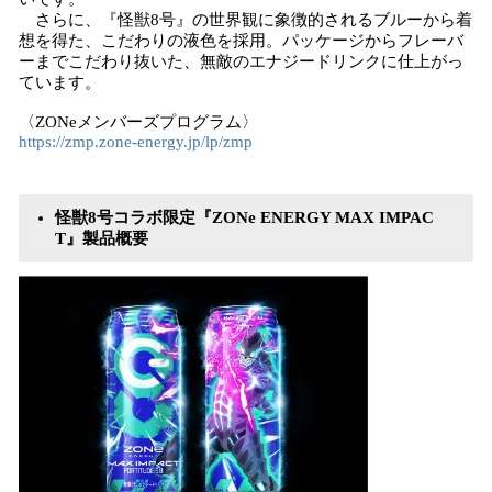
さらに、『怪獣8号』の世界観に象徴的されるブルーから着
想を得た、こだわりの液色を採用。パッケージからフレーバ
ーまでこだわり抜いた、無敵のエナジードリンクに仕上がっ
ています。
〈ZONeメンバーズプログラム〉
https://zmp.zone-energy.jp/lp/zmp
怪獣8号コラボ限定『ZONe ENERGY MAX IMPAC
T』製品概要