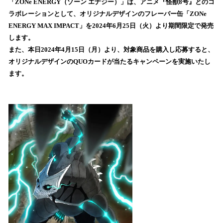
！
「ZONe ENERGY（ゾーン エナジー）」は、アニメ『怪獣8号』とのコ
数
ラボレーションとして、オリジナルデザインのフレーバー缶「ZONe
を
ENERGY MAX IMPACT」を2024年6月25日（火）より期間限定で発売
読
します。
み
また、本日2024年4月15日（月）より、対象商品を購入し応募すると、
込
オリジナルデザインのQUOカードが当たるキャンペーンを実施いたし
み
ます。
中
で
す