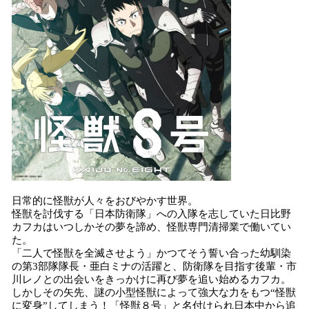
日常的に怪獣が人々をおびやかす世界。
怪獣を討伐する「日本防衛隊」への入隊を志していた日比野
カフカはいつしかその夢を諦め、怪獣専門清掃業で働いてい
た。
「二人で怪獣を全滅させよう」かつてそう誓い合った幼馴染
の第3部隊隊長・亜白ミナの活躍と、防衛隊を目指す後輩・市
川レノとの出会いをきっかけに再び夢を追い始めるカフカ。
しかしその矢先、謎の小型怪獣によって強大な力をもつ“怪獣
に変身”してしまう！「怪獣８号」と名付けられ日本中から追