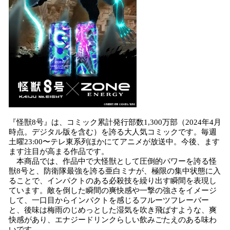
『怪獣8号』は、コミック累計発行部数1,300万部（2024年4月
時点。デジタル版を含む）を誇る大人気コミックです。毎週
土曜23:00〜テレ東系列ほかにてアニメが放送中。今後、ます
ます注目が高まる作品です。
本商品では、作品中で大怪獣として圧倒的パワーを誇る怪
獣8号と、防衛隊最強を誇る亜白ミナが、極限の集中状態に入
ることで、インパクトのある必殺技を繰り出す瞬間を表現し
ています。敵を倒した瞬間の爽快感や一撃の強さをイメージ
して、一口目からインパクトを感じるフルーツフレーバー
と、後味は梅雨のじめっとした湿気を吹き飛ばすような、爽
快感があり、エナジードリンクらしい飲みごたえのある味わ
いです。