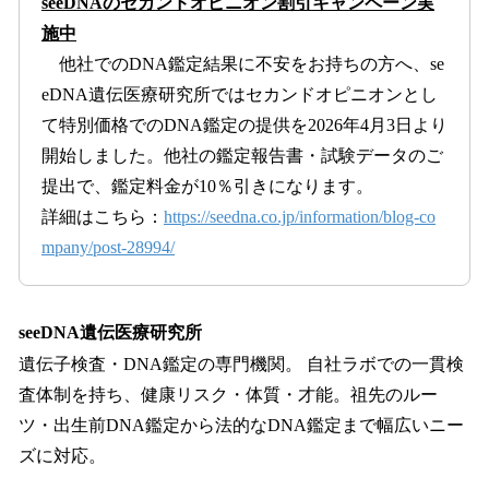
seeDNAのセカンドオピニオン割引キャンペーン実
施中
他社でのDNA鑑定結果に不安をお持ちの方へ、se
eDNA遺伝医療研究所ではセカンドオピニオンとし
て特別価格でのDNA鑑定の提供を2026年4月3日より
開始しました。他社の鑑定報告書・試験データのご
提出で、鑑定料金が10％引きになります。
詳細はこちら：
https://seedna.co.jp/information/blog-co
mpany/post-28994/
seeDNA遺伝医療研究所
遺伝子検査・DNA鑑定の専門機関。 自社ラボでの一貫検
査体制を持ち、健康リスク・体質・才能。祖先のルー
ツ・出生前DNA鑑定から法的なDNA鑑定まで幅広いニー
ズに対応。