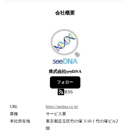
会社概要
株式会社seeDNA
2
フォロワー
フォロー
RSS
URL
https://seedna.co.jp/
業種
サービス業
本社所在地
東京都足立区竹の塚 3-10-1 竹の塚ビル2
階