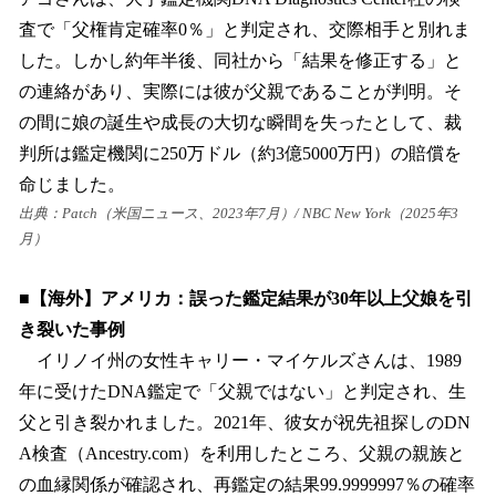
査で「父権肯定確率0％」と判定され、交際相手と別れま
した。しかし約年半後、同社から「結果を修正する」と
の連絡があり、実際には彼が父親であることが判明。そ
の間に娘の誕生や成長の大切な瞬間を失ったとして、裁
判所は鑑定機関に250万ドル（約3億5000万円）の賠償を
命じました。
出典：Patch（米国ニュース、2023年7月）/ NBC New York（2025年3
月）
■【海外】アメリカ：誤った鑑定結果が30年以上父娘を引
き裂いた事例
イリノイ州の女性キャリー・マイケルズさんは、1989
年に受けたDNA鑑定で「父親ではない」と判定され、生
父と引き裂かれました。2021年、彼女が祝先祖探しのDN
A検査（Ancestry.com）を利用したところ、父親の親族と
の血縁関係が確認され、再鑑定の結果99.9999997％の確率