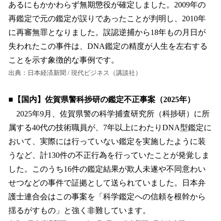
あるにもかかわらず無期懲役が確定しました。2009年の
再鑑定で元の鑑定が誤りであったことが判明し、2010年
に再審無罪となりました。誤認逆捕から18年もの月日が
失われたこの事件は、DNA鑑定の精度が人生を左右する
ことを示す象徴的な事例です。
出典：日本経済新聞 / 現代ビジネス（講談社）
■【国内】佐賀県警科捗研の鑑定不正事案（2025年）
2025年9月、佐賀県警の科学捕査研究所（科捗研）に所
属する40代の技術職員が、7年以上にわたりDNA型鑑定に
おいて、実際には行っていない鑑定を実施したように装
うなど、計130件の不正行為を行っていたことが発覚しま
した。このうち16件の鑑定結果が欺人未遂や不同意わい
せつなどの事件で証拠として送られていました。日本弁
護士連合会はこの事案を「科学鑑定への信頼を根幹から
揺るがすもの」と強く非難しています。