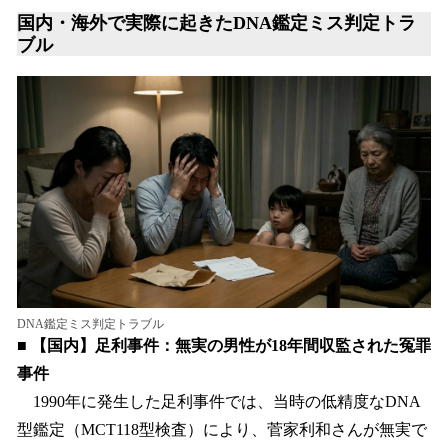
国内・海外で実際に起きたDNA鑑定ミス判定トラ
ブル
DNA鑑定ミス判定トラブル
■ 【国内】足利事件：無実の男性が18年間収監された冤罪
事件
1990年に発生した足利事件では、当時の低精度なDNA
型鑑定（MCT118型検査）により、菅家利和さんが無実で