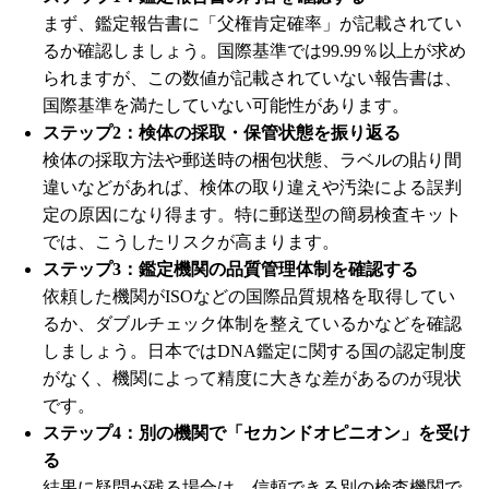
まず、鑑定報告書に「父権肯定確率」が記載されてい
るか確認しましょう。国際基準では99.99％以上が求め
られますが、この数値が記載されていない報告書は、
国際基準を満たしていない可能性があります。
ステップ2：検体の採取・保管状態を振り返る
検体の採取方法や郵送時の梱包状態、ラベルの貼り間
違いなどがあれば、検体の取り違えや汚染による誤判
定の原因になり得ます。特に郵送型の簡易検査キット
では、こうしたリスクが高まります。
ステップ3：鑑定機関の品質管理体制を確認する
依頼した機関がISOなどの国際品質規格を取得してい
るか、ダブルチェック体制を整えているかなどを確認
しましょう。日本ではDNA鑑定に関する国の認定制度
がなく、機関によって精度に大きな差があるのが現状
です。
ステップ4：別の機関で「セカンドオピニオン」を受け
る
結果に疑問が残る場合は、信頼できる別の検査機関で