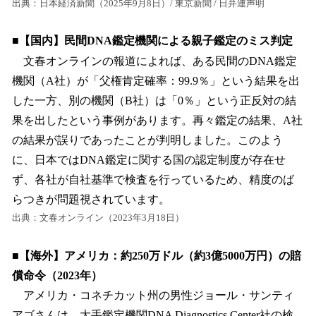
出典：日本経済新聞（2025年9月8日）/ 東京新聞 / 日弁連声明
■【国内】民間DNA鑑定機関による親子鑑定のミス判定
文春オンラインの報道によれば、ある民間のDNA鑑定
機関（A社）が「父権肯定確率：99.9％」という結果を出
した一方、別の機関（B社）は「0％」という正反対の結
果を出したという事例があります。再々鑑定の結果、A社
の結果が誤りであったことが判明しました。このよう
に、日本ではDNA鑑定に関する国の認定制度が存在せ
ず、各社が自社基準で検査を行っているため、精度のば
らつきが問題視されています。
出典：文春オンライン（2023年3月18日）
■【海外】アメリカ：約250万ドル（約3億5000万円）の賠
償命令（2023年）
アメリカ・コネチカット州の男性ジョール・サンティ
アゴさんは、大手鑑定機関DNA Diagnostics Center社の検