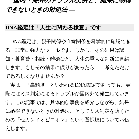
― 国内・海外のトラブル実例と、結果に納得
数
できないときの対処法 ―
を
読
み
DNA鑑定は「人生に関わる検査」です
込
み
DNA鑑定は、親子関係や血縁関係を科学的に確認でき
中
る、非常に強力なツールです。しかし、その結果は認
で
す
知・養育費・相続・離婚など、人生の重大な判断に直結
します。もしその結果に誤りがあったら……考えただけ
で恐ろしくなりませんか？
実は、「高精度」といわれるDNA鑑定であっても、実
際にはミス判定によるトラブルが国内外で発生していま
す。この記事では、具体的な事例を紹介しながら、結果
に納得できないときの対処法、そしてミス判定を防ぐた
めの「セカンドオピニオン」という選択肢についてお伝
えします。