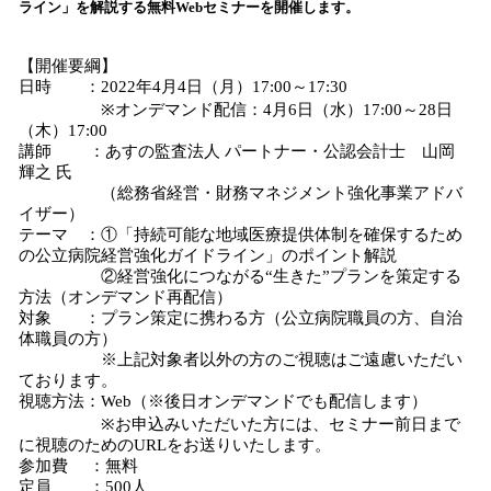
ライン」を解説する無料Webセミナーを開催します。
み
込
【開催要綱】
み
日時 ：2022年4月4日（月）17:00～17:30
中
※オンデマンド配信：4月6日（水）17:00～28日
で
（木）17:00
す
講師 ：あすの監査法人 パートナー・公認会計士 山岡
輝之 氏
（総務省経営・財務マネジメント強化事業アドバ
イザー）
テーマ ：①「持続可能な地域医療提供体制を確保するため
の公立病院経営強化ガイドライン」のポイント解説
②経営強化につながる“生きた”プランを策定する
方法（オンデマンド再配信）
対象 ：プラン策定に携わる方（公立病院職員の方、自治
体職員の方）
※上記対象者以外の方のご視聴はご遠慮いただい
ております。
視聴方法：Web（※後日オンデマンドでも配信します）
※お申込みいただいた方には、セミナー前日まで
に視聴のためのURLをお送りいたします。
参加費 ：無料
定員 ：500人