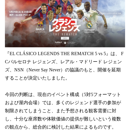
読
み
込
み
中
で
す
『EL CLÁSICO LEGENDS THE REMATCH 5 vs 5』は、 F
Cバルセロナ レジェンズ、レアル・マドリード レジェン
ズ、NSN（Never Say Never）の協議のもと、開催を延期
することが決定いたしました。
今回の判断は、現在のイベント構成（5対5フォーマット
および屋内会場）では、多くのレジェンド選手の参加が
制限されてしまうこと、また予想される観客需要に対
し、十分な座席数や体験価値の提供が難しいという複数
の観点から、総合的に検討した結果によるものです。