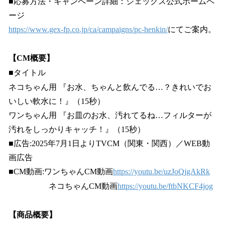
■応募方法・キャンペーン詳細：ジェックス公式ホームペ
ージ
https://www.gex-fp.co.jp/ca/campaigns/pc-henkin/
にてご案内。
【CM概要】
■タイトル
ネコちゃん用 『お水、ちゃんと飲んでる…？きれいでお
いしい軟水に！』（15秒）
ワンちゃん用 『お皿のお水、汚れてるね…フィルターが
汚れをしっかりキャッチ！』（15秒）
■広告:2025年7月1日よりTVCM（関東・関西）／WEB動
画広告
■CM動画:ワンちゃんCM動画
https://youtu.be/uzJoQjgAkRk
ネコちゃんCM動画
https://youtu.be/ftbNKCF4jog
【商品概要】