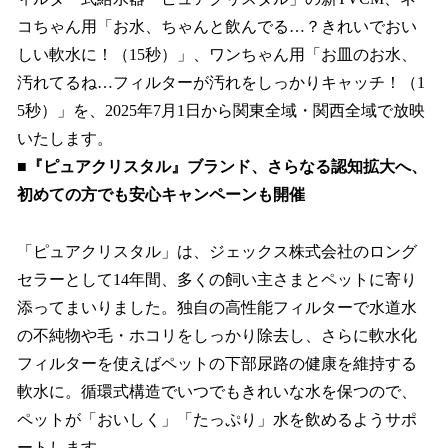
読
み
コちゃん用「お水、ちゃんと飲んでる…？きれいでおい
込
しい軟水に！（15秒）」、ワンちゃん用「お皿のお水、
み
汚れてるね…フィルターが汚れをしっかりキャッチ！（1
中
で
5秒）」を、2025年7月1日から関東全域・関西全域で放映
す
いたします。
■『ピュアクリスタル』ブランド、さらなる認知拡大へ、
初めての方でも安心キャンペーンも開催
「ピュアクリスタル」は、ジェックス株式会社のロング
セラーとして14年間、多くの飼い主さまとペットに寄り
添ってまいりました。独自の高性能フィルターで水道水
の不純物や毛・ホコリをしっかり除去し、さらに軟水化
フィルターを使えばペットの下部尿路の健康を維持する
軟水に。循環式構造でいつでもきれいな水を保つので、
ペットが「おいしく」「たっぷり」水を飲めるようサポ
ートします。