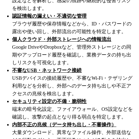
設定などを解析し、感染の痕跡や継続的な侵害リスク
を検出します。
認証情報の漏えい・不適切な管理
ブラウザ履歴や保存情報などから、ID・パスワードの
露出や使い回し、外部流出の可能性を特定します。
個人クラウド・外部ストレージへの情報流出
Google DriveやDropboxなど、管理外ストレージとの同
期やアップロード履歴を確認し、業務データの持ち出
しリスクを可視化します。
不審なUSB・ネットワーク接続
USBデバイスの接続履歴や、不審なWi-Fi・テザリング
利用などを分析し、外部へのデータ持ち出しや不正ア
クセスの兆候を検出します。
セキュリティ設定の不備・脆弱性
端末の暗号化設定、ファイアウォール、OS設定などを
確認し、攻撃の起点となり得る弱点を特定します。
内部不正の兆候（データ持ち出し・不審操作）
大量ダウンロード、異常なファイル操作、外部送信な