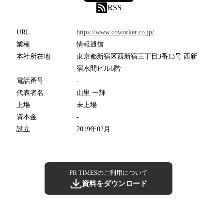
RSS
URL
https://www.coworker.co.jp/
業種
情報通信
本社所在地
東京都新宿区西新宿三丁目3番13号 西新
宿水間ビル6階
電話番号
-
代表者名
山里 一輝
上場
未上場
資本金
-
設立
2019年02月
PR TIMESのご利用について
資料をダウンロード