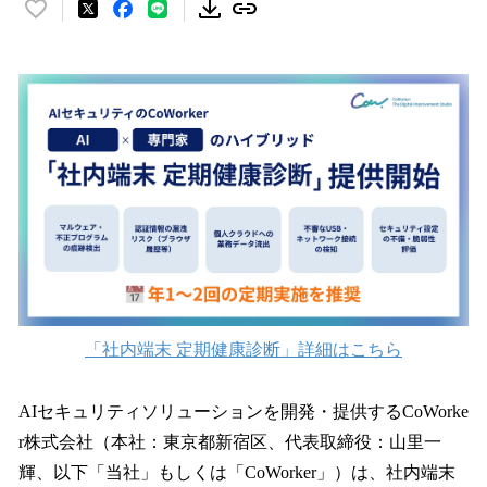
い
い
ね
！
数
を
読
み
込
み
中
で
す
「社内端末 定期健康診断」詳細はこちら
AIセキュリティソリューションを開発・提供するCoWorke
r株式会社（本社：東京都新宿区、代表取締役：山里一
輝、以下「当社」もしくは「CoWorker」）は、社内端末