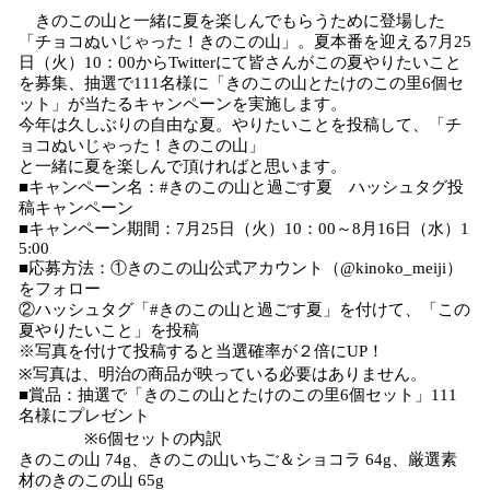
きのこの山と一緒に夏を楽しんでもらうために登場した
「チョコぬいじゃった！きのこの山」。夏本番を迎える7月25
日（火）10：00からTwitterにて皆さんがこの夏やりたいこと
を募集、抽選で111名様に「きのこの山とたけのこの里6個セ
ット」が当たるキャンペーンを実施します。
今年は久しぶりの自由な夏。やりたいことを投稿して、「チ
ョコぬいじゃった！きのこの山」
と一緒に夏を楽しんで頂ければと思います。
■キャンペーン名：#きのこの山と過ごす夏 ハッシュタグ投
稿キャンペーン
■キャンペーン期間：7月25日（火）10：00～8月16日（水）1
5:00
■応募方法：①きのこの山公式アカウント（@kinoko_meiji）
をフォロー
②ハッシュタグ「#きのこの山と過ごす夏」を付けて、「この
夏やりたいこと」を投稿
※写真を付けて投稿すると当選確率が２倍にUP！
※写真は、明治の商品が映っている必要はありません。
■賞品：抽選で「きのこの山とたけのこの里6個セット」111
名様にプレゼント
※6個セットの内訳
きのこの山 74g、きのこの山いちご＆ショコラ 64g、厳選素
材のきのこの山 65g