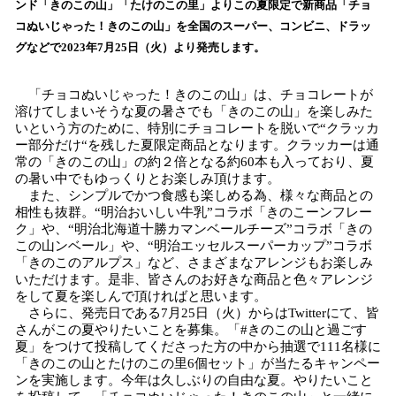
数
ンド「きのこの山」「たけのこの里」よりこの夏限定で新商品「チョ
を
コぬいじゃった！きのこの山」を全国のスーパー、コンビニ、ドラッ
読
グなどで2023年7月25日（火）より発売します。
み
込
「チョコぬいじゃった！きのこの山」は、チョコレートが
み
溶けてしまいそうな夏の暑さでも「きのこの山」を楽しみた
中
いという方のために、特別にチョコレートを脱いで“クラッカ
で
ー部分だけ“を残した夏限定商品となります。クラッカーは通
す
常の「きのこの山」の約２倍となる約60本も入っており、夏
の暑い中でもゆっくりとお楽しみ頂けます。
また、シンプルでかつ食感も楽しめる為、様々な商品との
相性も抜群。“明治おいしい牛乳”コラボ「きのこーンフレー
ク」や、“明治北海道十勝カマンベールチーズ”コラボ「きの
この山ンベール」や、“明治エッセルスーパーカップ”コラボ
「きのこのアルプス」など、さまざまなアレンジもお楽しみ
いただけます。是非、皆さんのお好きな商品と色々アレンジ
をして夏を楽しんで頂ければと思います。
さらに、発売日である7月25日（火）からはTwitterにて、皆
さんがこの夏やりたいことを募集。「#きのこの山と過ごす
夏」をつけて投稿してくださった方の中から抽選で111名様に
「きのこの山とたけのこの里6個セット」が当たるキャンペー
ンを実施します。今年は久しぶりの自由な夏。やりたいこと