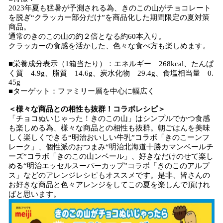
2023年夏も猛暑が予測される為、きのこの山がチョコレート
を脱ぎ“クラッカー部分だけ”を商品化した期間限定の夏対策
商品。
通常のきのこの山の約２倍となる約60本入り。
クラッカーの食感を活かした、色々な食べ方も楽しめます。
■栄養成分表示（1箱当たり）：エネルギー 268kcal、たんぱ
く質 4.9g、脂質 14.6g、炭水化物 29.4g、食塩相当量 0.
45g
■ターゲット：ファミリー層を中心に幅広く
＜様々な商品との相性も抜群！コラボレシピ＞
「チョコぬいじゃった！きのこの山」はシンプルでかつ食感
も楽しめる為、様々な商品との相性も抜群。朝ごはんを美味
しく楽しくできる“明治おいしい牛乳”コラボ「きのこーンフ
レーク」、個性派のおつまみ“明治北海道十勝カマンベールチ
ーズ”コラボ「きのこの山ンベール」、好きなだけのせて楽し
める“明治エッセルスーパーカップ”コラボ「きのこのアルプ
ス」などのアレンジレシピもオススメです。是非、皆さんの
お好きな商品と色々アレンジをしてこの夏を楽しんで頂けれ
ばと思います。