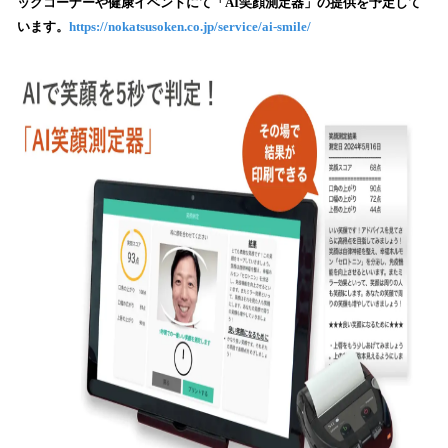
ックコーナーや健康イベントにて「AI笑顔測定器」の提供を予定して
込
います。
https://nokatsusoken.co.jp/service/ai-smile/
み
中
で
す