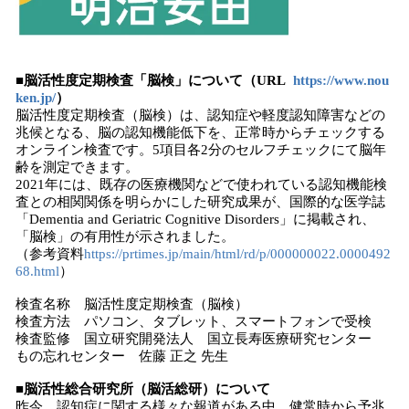
■脳活性度定期検査「脳検」について（URL
https://www.nou
ken.jp/
）
脳活性度定期検査（脳検）は、認知症や軽度認知障害などの
兆候となる、脳の認知機能低下を、正常時からチェックする
オンライン検査です。5項目各2分のセルフチェックにて脳年
齢を測定できます。
2021年には、既存の医療機関などで使われている認知機能検
査との相関関係を明らかにした研究成果が、国際的な医学誌
「Dementia and Geriatric Cognitive Disorders」に掲載され、
「脳検」の有用性が示されました。
（参考資料
https://prtimes.jp/main/html/rd/p/000000022.0000492
68.html
）
検査名称 脳活性度定期検査（脳検）
検査方法 パソコン、タブレット、スマートフォンで受検
検査監修 国立研究開発法人 国立長寿医療研究センター
もの忘れセンター 佐藤 正之 先生
■脳活性総合研究所（脳活総研）について
昨今、認知症に関する様々な報道がある中、健常時から予兆