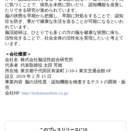
に気づくことで、病気を未然に防いだり、認知機能を改善し
たりできる研究が進められています。
脳の状態を早期から把握し、早期に対処をすることで、認知
症を防ぎ、豊かで健康な生活を送ることが可能になるといわ
れています。
脳活総研は、ひとりでも多くの方の脳を健康な状態に保ち、
活性化することで、社会全体の活性化を実現したいと考えて
います。
＜会社概要＞
会社名 株式会社脳活性総合研究所
代表者 代表取締役 太田 芳徳
所在地 東京都千代田区有楽町 2-10-1 東京交通会館 6F
設立 2019 年 2 月 15 日
事業内容 脳の活性度・認知機能を検査するテストの開発・販
売
会社HP
http://nokatsusoken.co.jp/
このプレスリリースには、