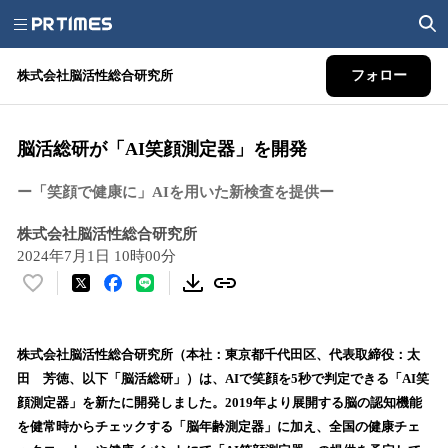
株式会社脳活性総合研究所
フォロー
脳活総研が「AI笑顔測定器」を開発
ー「笑顔で健康に」AIを用いた新検査を提供ー
株式会社脳活性総合研究所
2024年7月1日 10時00分
い
い
ね
！
株式会社脳活性総合研究所（本社：東京都千代田区、代表取締役：太
数
田 芳徳、以下「脳活総研」）は、AIで笑顔を5秒で判定できる「AI笑
を
顔測定器」を新たに開発しました。2019年より展開する脳の認知機能
読
を健常時からチェックする「脳年齢測定器」に加え、全国の健康チェ
み