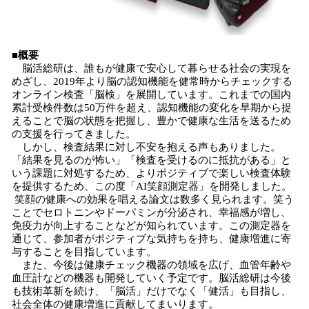
■概要
脳活総研は、誰もが健康で安心して暮らせる社会の実現を
めざし、2019年より脳の認知機能を健常時からチェックする
オンライン検査「脳検」を展開しています。これまでの国内
累計受検件数は50万件を超え、認知機能の変化を早期から捉
えることで脳の状態を把握し、豊かで健康な生活を送るため
の支援を行ってきました。
しかし、検査結果に対し不安を抱える声もありました。
「結果を見るのが怖い」「検査を受けるのに抵抗がある」と
いう課題に対処するため、よりポジティブで楽しい検査体験
を提供するため、この度「AI笑顔測定器」を開発しました。
笑顔の健康への効果を唱える論文は数多く見られます。笑う
ことでセロトニンやドーパミンが分泌され、幸福感が増し、
免疫力が向上することなどが知られています。この測定器を
通じて、参加者がポジティブな気持ちを持ち、健康増進に寄
与することを目指しています。
また、今後は健康チェック機器の領域を広げ、血管年齢や
血圧計などの機器も開発していく予定です。脳活総研は今後
も技術革新を続け、「脳活」だけでなく「健活」も目指し、
社会全体の健康増進に貢献してまいります。