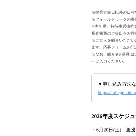
※授業実施日以外の日程
※フィールドワークの参
※本年度、特待生選抜枠
審査書類のご提出をお願い
※ご友人を紹介いただいた
ます。応募フォームの記
※なお、紹介者の割引は、
へご入力ください。
▼申し込み方法
https://college.kika
2026年度スケジ
・6月20日(土) 