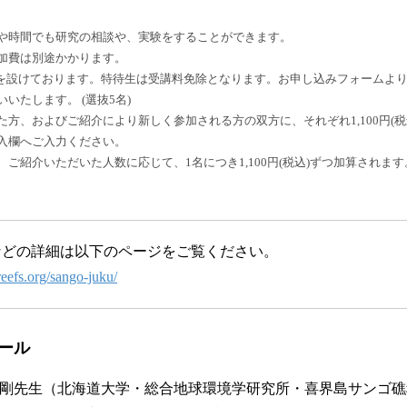
や時間でも研究の相談や、実験をすることができます。
加費は別途かかります。
を設けております。特待生は受講料免除となります。お申し込みフォームよ
いたします。 (選抜5名)
方、およびご紹介により新しく参加される方の双方に、それぞれ1,100円(税
入欄へご入力ください。
ご紹介いただいた人数に応じて、1名につき1,100円(税込)ずつ加算されま
などの詳細は以下のページをご覧ください。
ireefs.org/sango-juku/
ュール
渡邊剛先生（北海道大学・総合地球環境学研究所・喜界島サンゴ礁科