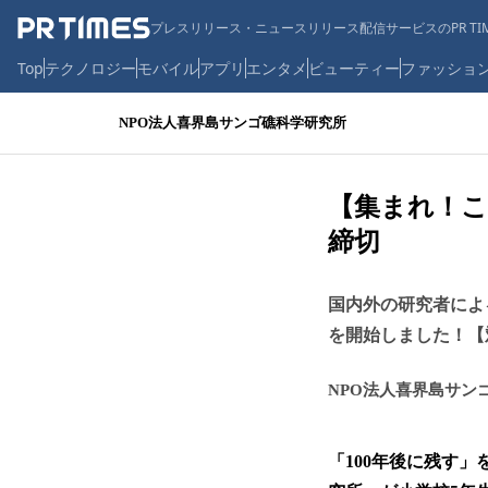
プレスリリース・ニュースリリース配信サービスのPR TIM
Top
テクノロジー
モバイル
アプリ
エンタメ
ビューティー
ファッショ
NPO法人喜界島サンゴ礁科学研究所
【集まれ！こど
締切
国内外の研究者によ
を開始しました！【
NPO法人喜界島サン
「100年後に残す