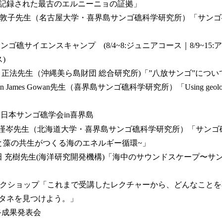
記録された最古のエルニーニョの証拠」
 山崎敦子先生（名古屋大学・喜界島サンゴ礁科学研究所）「サン
(土)サンゴ礁サイエンスキャンプ (8/4~8:ジュニアコース｜8/9~1
ス)
野中 正法先生（沖縄美ら島財団 総合研究所)「”八放サンゴ”につい
 James Gowan先生（喜界島サンゴ礁科学研究所）「Using geological p
e」
日 日本サンゴ礁学会in喜界島
 李 謹岑先生（北海道大学・喜界島サンゴ礁科学研究所）「サン
と藻の共生がつくる海のエネルギー循環~」
黒田 充樹先生(海洋研究開発機構)「海中のサウンドスケープ〜サ
 ワークショップ「これまで受講したレクチャーから、どんなこと
タネを見つけよう。」
最終成果発表会