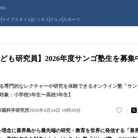
ES
ン
ライフスタイル
ビジネス
グルメ
スポーツ
も研究員】2026年度サンゴ塾生を募集中！
る専門的なレクチャーや研究を体験できるオンライン塾「サン
対象：小学校5年生〜高校3年生】
ゴ礁科学研究所
2026年4月24日 10時20分
い
い
ね
」を理念に喜界島から最先端の研究・教育を世界に発信する「喜
！