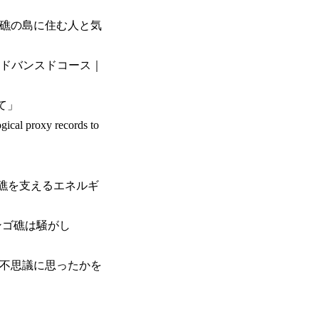
ゴ礁の島に住む人と気
5:アドバンスドコース｜
て」
roxy records to
ゴ礁を支えるエネルギ
ンゴ礁は騒がし
を不思議に思ったかを