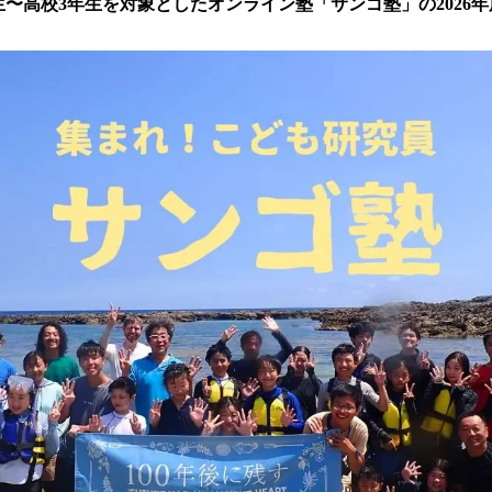
数
生〜高校3年生を対象としたオンライン塾「サンゴ塾」の2026
を
読
み
込
み
中
で
す