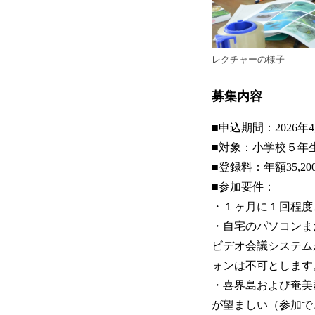
レクチャーの様子
募集内容
■申込期間：2026年4
■対象：小学校５年
■登録料：年額35,20
■参加要件：
・１ヶ月に１回程度
・自宅のパソコンま
ビデオ会議システム
ォンは不可とします
・喜界島および奄美
が望ましい（参加で