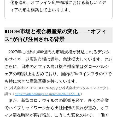
化を進め、オフライン広告領域における新しいメデ
ィアの形を構築してまいります。
■OOH市場と複合機産業の変化——“オフィ
ス”が再び注目される背景
2027年には約1,400億円の市場規模が見込まれるデジタ
ルサイネージ広告市場は近年、急速拡大しています。(*1)
さらに、日本のオフィス向け複合機産業はグローバルシ
ェアの8割以上を占めており、国内のBtoBインフラの中で
も特に大きな産業基盤を持っています。
(*1)株式会社CARTA HOLDINGSおよび株式会社デジタルインファクト
調べ（
https://cartaholdings.co.jp/news/20231221_1/
）
また、新型コロナウイルスの影響を経て、多くの企業
でハイブリッドワークから出社回帰の流れが進み、オフ
ィス滞在時間が再び増加。こうした変化の中で、「働く