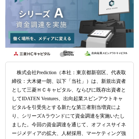
を
読
み
込
み
中
で
す
株式会社Prediction（本社：東京都新宿区、代表取
締役：大木健一朗、以下「当社」）は、新規出資者
として三菱ＨＣキャピタル、ならびに既存出資者と
してIDATEN Ventures、出向起業スピンアウトキャ
ピタルを引受先とする新たな第三者割当増資によ
り、シリーズAラウンドにて資金調達を実施いたし
ました。今回の資金調達を通じて、オフィスサイネ
ージメディアの拡大、人材採用、マーケティング強