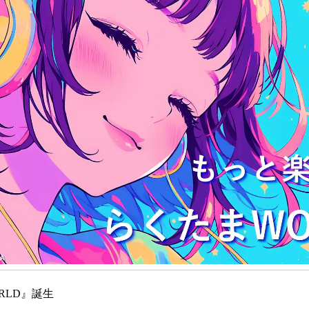
数
を
読
み
込
み
中
で
す
RLD』誕生