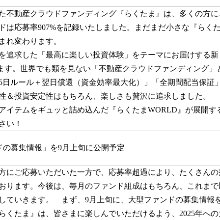
た不動産クラウドファンディング『らくたま』は、多くの方に
ドは応募率907%を記録いたしました。まだまだ小さな『らくた
まれ変わります。
を追求した「最高に楽しい投資体験」をテーマにお届けする新
します。世界でも類を見ない「不動産クラウドファンディング」
5日ルール＋翌日償還（資金効率最大化）」「全期間配当保証
性＆投資安定性はもちろん、楽しさも贅沢に追求しました。
アイテムをギュッと詰め込んだ『らくたまWORLD』が展開す
さい！
ドの募集情報」を9月上旬に公開予定
方にご応募いただいた一方で、応募率超過により、たくさんの
おります。今後は、毎月のファンド組成はもちろん、これまで
していきます。 まず、9月上旬に、大型ファンドの募集情報
らくたま』は、皆さまに楽しんでいただけるよう、2025年へ