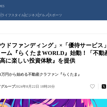
ES
ン
ライフスタイル
ビジネス
グルメ
スポーツ
ウドファンディング」×「優待サービス
ーム『らくたまWORLD』始動！「不動
高に楽しい投資体験』を提供
1万円から始める不動産クラファン『らくたま』
アグループ
2024年8月22日 18時20分
い
い
ね
！