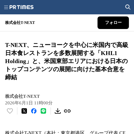
株式会社T-NEXT
フォロー
T-NEXT、ニューヨークを中心に米国内で高級
日本食レストランを多数展開する「KHL1
Holding」と、米国東部エリアにおける日本の
トップコンテンツの展開に向けた基本合意を
締結
株式会社T-NEXT
2026年6月1日 11時00分
い
い
ね
！
株式会社T-NEXT（本社：東京都港区、グループ代表 CE