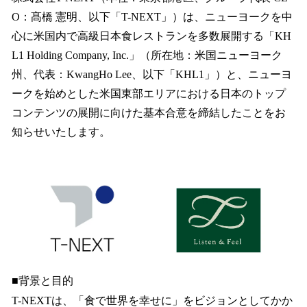
数
O：髙橋 憲明、以下「T-NEXT」）は、ニューヨークを中
を
心に米国内で高級日本食レストランを多数展開する「KH
読
み
L1 Holding Company, Inc.」（所在地：米国ニューヨーク
込
州、代表：KwangHo Lee、以下「KHL1」）と、ニューヨ
み
ークを始めとした米国東部エリアにおける日本のトップ
中
で
コンテンツの展開に向けた基本合意を締結したことをお
す
知らせいたします。
■背景と目的
T-NEXTは、「食で世界を幸せに」をビジョンとしてかか