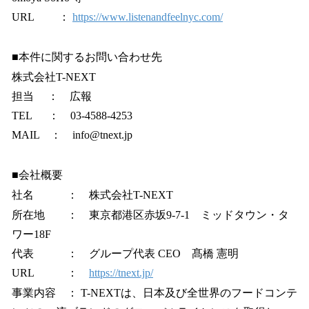
URL ：
https://www.listenandfeelnyc.com/
■本件に関するお問い合わせ先
株式会社T-NEXT
担当 ： 広報
TEL ： 03-4588-4253
MAIL ： info@tnext.jp
■会社概要
社名 ： 株式会社T-NEXT
所在地 ： 東京都港区赤坂9-7-1 ミッドタウン・タ
ワー18F
代表 ： グループ代表 CEO 髙橋 憲明
URL ：
https://tnext.jp/
事業内容 ： T-NEXTは、日本及び全世界のフードコンテ