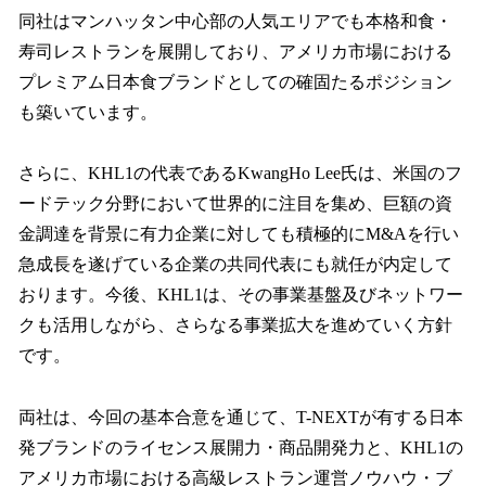
同社はマンハッタン中心部の人気エリアでも本格和食・
寿司レストランを展開しており、アメリカ市場における
プレミアム日本食ブランドとしての確固たるポジション
も築いています。
さらに、KHL1の代表であるKwangHo Lee氏は、米国のフ
ードテック分野において世界的に注目を集め、巨額の資
金調達を背景に有力企業に対しても積極的にM&Aを行い
急成長を遂げている企業の共同代表にも就任が内定して
おります。今後、KHL1は、その事業基盤及びネットワー
クも活用しながら、さらなる事業拡大を進めていく方針
です。
両社は、今回の基本合意を通じて、T-NEXTが有する日本
発ブランドのライセンス展開力・商品開発力と、KHL1の
アメリカ市場における高級レストラン運営ノウハウ・ブ