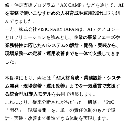
修・伴走支援プログラム「AX CAMP」などを通じて、
AI
を実務で使いこなすための人材育成や運用設計
に取り組
んできました。
一方、株式会社VISIONARY JAPANは、AIテクノロジー
とITソリューションを強みとし、
企業の事業フェーズや
業務特性に応じたAIシステムの設計・開発・実装から、
現場業務への定着・運用改善までを一体で支援
してきま
した。
本提携により、両社は
「AI人材育成・業務設計・システ
ム開発・現場定着・運用改善」までを一気通貫で支援す
る統合型AI導入モデル
を共同で構築します。
これにより、従来分断されがちだった「研修」「PoC」
「開発」「現場展開」を、単一の責任体制のもとで設
計・実装・改善まで推進できる体制を実現します。