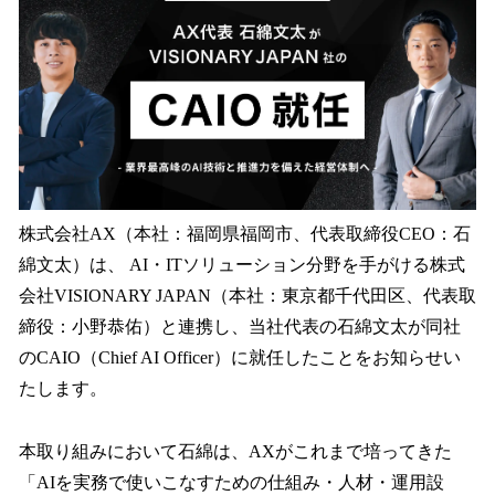
を
読
み
込
み
中
で
す
株式会社AX（本社：福岡県福岡市、代表取締役CEO：石
綿文太）は、 AI・ITソリューション分野を手がける株式
会社VISIONARY JAPAN（本社：東京都千代田区、代表取
締役：小野恭佑）と連携し、当社代表の石綿文太が同社
のCAIO（Chief AI Officer）に就任したことをお知らせい
たします。
本取り組みにおいて石綿は、AXがこれまで培ってきた
「AIを実務で使いこなすための仕組み・人材・運用設