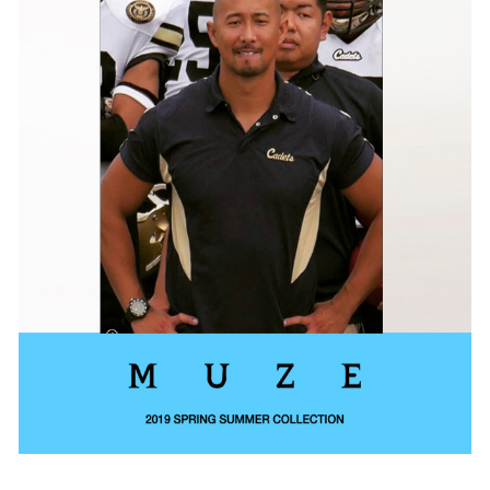
を
読
み
込
み
中
で
す