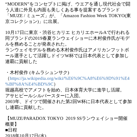
“MODERN”をコンセプトに掲げ、ウエアを通し現代社会で闘
う人達に外見も内面も美しくある事を提案するブランド
「MUZE / ミューズ」が、「Amazon Fashion Week TOKYO(東
京コレクション)」に出展。
10月17日に東京・渋谷ヒカリエ ヒカリエホールAで行われる
同ブランドの2019春夏ランウェイショーに木村俊作氏がモデ
ルを務めることが発表された。
ランウェイモデルを務める木村俊作氏はアメリカンフットボ
ール選手として活躍しドイツW杯では日本代表として参加し
連覇に貢献した
・木村俊作 (キムラシュンサク)
（
https://ja.wikipedia.org/wiki/%E6%9C%A8%E6%9D%91%E4
%BF%8A%E4%BD%9C
）
堀越高校でアメフトを始め、日本体育大学に進学し活躍。
アサヒビールシルバースターに入団。
2003年、ドイツで開催された第2回W杯に日本代表として参加
し連覇に貢献した。
【MUZE/PARADOX TOKYO 2019 SSランウェイショー開催
概要】
■日程
2018年10月17日(水)