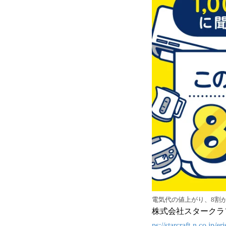
電気代の値上がり、8割
株式会社スタークラ
ps://starcraft-n.co.jp/er