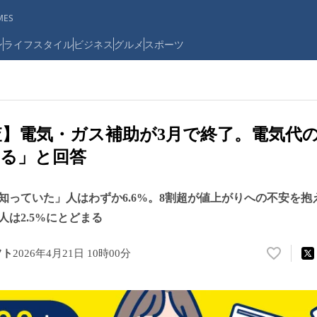
ES
ン
ライフスタイル
ビジネス
グルメ
スポーツ
人調査】電気・ガス補助が3月で終了。電気代
る」と回答
知っていた」人はわずか6.6%。8割超が値上がりへの不安を抱
は2.5%にとどまる
フト
2026年4月21日 10時00分
い
い
ね
！