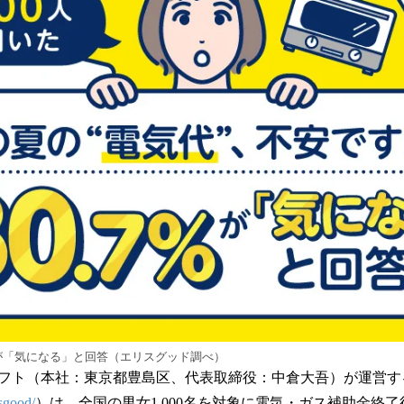
数
を
読
み
込
み
中
で
す
が「気になる」と回答（エリスグッド調べ）
フト（本社：東京都豊島区、代表取締役：中倉大吾）が運営す
isgood/
）は、全国の男女1,000名を対象に電気・ガス補助金終