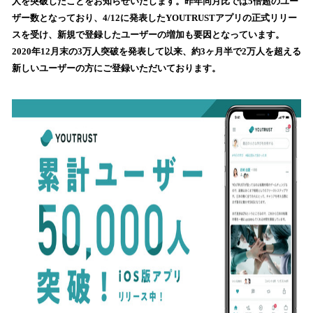
人を突破したことをお知らせいたします。昨年同月比では5倍超のユー
読
ザー数となっており、4/12に発表したYOUTRUSTアプリの正式リリー
み
スを受け、新規で登録したユーザーの増加も要因となっています。
込
2020年12月末の3万人突破を発表して以来、約3ヶ月半で2万人を超える
み
新しいユーザーの方にご登録いただいております。
中
で
す