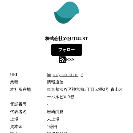
株式会社YOUTRUST
67
フォロワー
フォロー
RSS
URL
https://youtrust.co.jp/
業種
情報通信
本社所在地
東京都渋谷区神宮前5丁目52番2号 青山オ
ーバルビル9階
電話番号
-
代表者名
岩崎由夏
上場
未上場
資本金
1億円