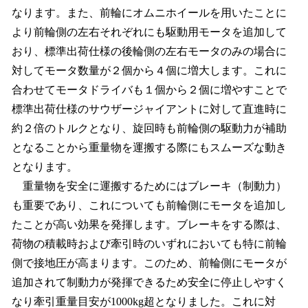
なります。また、前輪にオムニホイールを用いたことに
より前輪側の左右それぞれにも駆動用モータを追加して
おり、標準出荷仕様の後輪側の左右モータのみの場合に
対してモータ数量が２個から４個に増大します。これに
合わせてモータドライバも１個から２個に増やすことで
標準出荷仕様のサウザージャイアントに対して直進時に
約２倍のトルクとなり、旋回時も前輪側の駆動力が補助
となることから重量物を運搬する際にもスムーズな動き
となります。
重量物を安全に運搬するためにはブレーキ（制動力）
も重要であり、これについても前輪側にモータを追加し
たことが高い効果を発揮します。ブレーキをする際は、
荷物の積載時および牽引時のいずれにおいても特に前輪
側で接地圧が高まります。このため、前輪側にモータが
追加されて制動力が発揮できるため安全に停止しやすく
なり牽引重量目安が1000kg超となりました。これに対