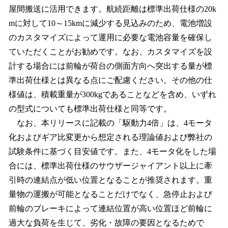
屋間搬送に活用できます。航続距離は標準出荷仕様の20k
mに対して10～15kmに減少する見込みのため、電池増設
のカスタマイズによって運用に必要な電池容量を確保し
ていただくことがお勧めです。なお、カスタマイズを設
計する場合には前輪が荷台の側面方向へ突出する量が標
準出荷仕様とは異なる点にご配慮ください。その他の仕
様値は、積載重量が300kgであることなどを含め、いずれ
の型式についても標準出荷仕様と同等です。
なお、本リリースに記載の「駆動力4倍」は、4モータ
化およびギア比変更から想定される理論値および弊社の
試験条件に基づく目安値です。また、4モータ化をした場
合には、標準出荷仕様のサウザージャイアント以上に牽
引時の連結点が低い位置となることが推奨されます。重
量物の運搬が可能となることだけでなく、急停止および
前輪のブレーキによって連結位置が高い位置ほど前輪に
過大な負荷を生じて、劣化・故障の要因となるためで