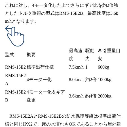
これに対し、4モータ化した上でさらにギア比を約2倍強
としたトルク重視の型式はRMS-15E2B、最高速度は3.6k
m/hとなります。
最高速
駆動
牽引重量目
型式
概要
度
力
安
RMS-15E2
標準出荷仕様
7.5km/h
1
600kg
RMS-15E2
4モーター化
8.0km/h
約2倍
1000kg
A
RMS-15E2
4モーター化＆ギア
3.6km/h
約4倍
2000kg
B
変更
RMS-15E2AとRMS-15E2Bの防水保護等級は標準出荷仕
様と同じIPX2で、床の水濡れもOKであることから屋外建