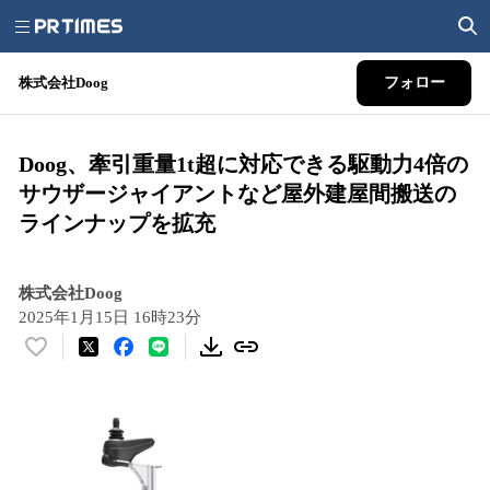
株式会社Doog
フォロー
Doog、牽引重量1t超に対応できる駆動力4倍の
サウザージャイアントなど屋外建屋間搬送の
ラインナップを拡充
株式会社Doog
2025年1月15日 16時23分
い
い
ね
！
数
を