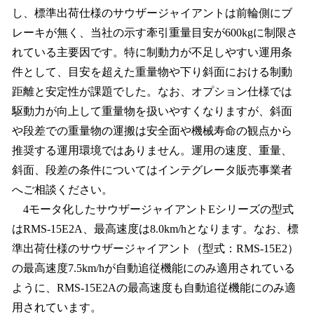
し、標準出荷仕様のサウザージャイアントは前輪側にブ
レーキが無く、当社の示す牽引重量目安が600kgに制限さ
れている主要因です。特に制動力が不足しやすい運用条
件として、目安を超えた重量物や下り斜面における制動
距離と安定性が課題でした。なお、オプション仕様では
駆動力が向上して重量物を扱いやすくなりますが、斜面
や段差での重量物の運搬は安全面や機械寿命の観点から
推奨する運用環境ではありません。運用の速度、重量、
斜面、段差の条件についてはインテグレータ販売事業者
へご相談ください。
4モータ化したサウザージャイアントEシリーズの型式
はRMS-15E2A、最高速度は8.0km/hとなります。なお、標
準出荷仕様のサウザージャイアント（型式：RMS-15E2）
の最高速度7.5km/hが自動追従機能にのみ適用されている
ように、RMS-15E2Aの最高速度も自動追従機能にのみ適
用されています。