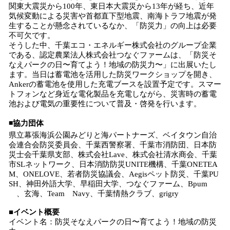
関東大震災から100年、東日本大震災から13年が経ち、近年
気候変動による災害や首都直下型地震、南海トラフ地震が発
生することが懸念されているなか、「防災力」の向上は必要
不可欠です。
そうした中、千葉エコ・エネルギー株式会社のグループ企業
である、認定農業法人株式会社つなぐファームは、「防災そ
なえパークの日〜育てよう！地域の防災力〜」に出展いたし
ます。当日は蓄電池を活用した防災ワークショップを開き、
Ankerの蓄電池を使用した充電ブースを設置予定です。スマー
トフォンなど身近な電化製品を充電しながら、災害時の蓄電
池および電気の重要性について普及・啓発を行います。
◾️協力団体
県立幕張海浜公園みどりと海パートナーズ、ベイタウン自治
会連合会防災委員会、千葉西警察署、千葉市消防団、日本防
災士会千葉県支部、株式会社Lave、株式会社清水商会、千葉
市SLネットワーク、日本消防防災UNITE機構、千葉ONETEA
M、ONELOVE、若者防災協議会、Aegisペット防災、千葉PU
SH、神田外語大学、早稲田大学、つなぐファーム、Bpum
、玄海、Team Navy、千葉情熱クラブ、grigry
■イベント概要
イベント名：防災そなえパークの日〜育てよう！地域の防災