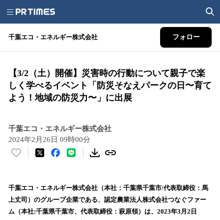
千葉エコ・エネルギー株式会社
フォロー
【3/2（土）開催】災害時の行動について親子で楽
しく学べるイベント「防災そなえパークの日〜育て
よう！地域の防災力〜」に出展
千葉エコ・エネルギー株式会社
2024年2月26日 09時00分
い
い
ね
！
千葉エコ・エネルギー株式会社（本社：千葉県千葉市/代表取締役：馬
数
上丈司）のグループ企業である、認定農業法人株式会社つなぐファー
を
ム（本社:千葉県千葉市、代表取締役：萩原領）は、2023年3月2日
読