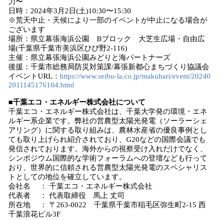
力〜
日時：2024年3月2日(土)10:30〜15:30
※荒天中止・天候により一部のイベントが中止になる場合が
ございます
場所：県立幕張海浜公園 Bブロック 大芝生広場・自由広
場(千葉県千葉市美浜区ひび野2-116)
主催：県立幕張海浜公園みどりと海パートナーズ
後援：千葉市総務局防災対策課/幕張新都心まちづくり協議会
イベントURL：
https://www.seibu-la.co.jp/makuhari/event/20240
2011145176104.html
■千葉エコ・エネルギー株式会社について
千葉エコ・エネルギー株式会社は、千葉大学発の環境・エネ
ルギー系企業です。弊社の営農型太陽光発電（ソーラーシェ
アリング）に関する取り組みは、農林水産省の優良事例とし
ても取り上げられ紹介されており、G20などの国際会議でも
発信されております。海外からの視察受け入れだけでなく、
シンポジウム国際的な学術フォーラムへの登壇なども行って
おり、世界的に信頼される営農型太陽光発電のスペシャリス
トとしての地位を確立しています。
会社名 ： 千葉エコ・エネルギー株式会社
代表者 ： 代表取締役 馬上 丈司
所在地 ： 〒263-0022 千葉県千葉市稲毛区弥生町2-15 西
千葉浪花ビル3F