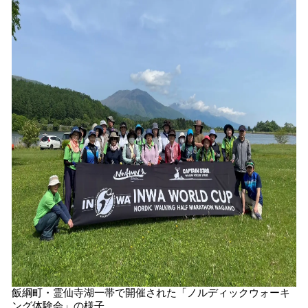
数
を
読
み
込
み
中
で
す
飯綱町・霊仙寺湖一帯で開催された「ノルディックウォーキ
ング体験会」の様子