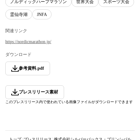
ノルディックハーフマラソン
世界大会
スポーツ大会
霊仙寺湖
JNFA
関連リンク
https://nordicmarathon.jp/
ダウンロード
参考資料
.
pdf
プレスリリース素材
このプレスリリース内で使われている画像ファイルがダウンロードできます
トップ
プレスリリース
株式会社シルバーバックス・プリンシパル
日