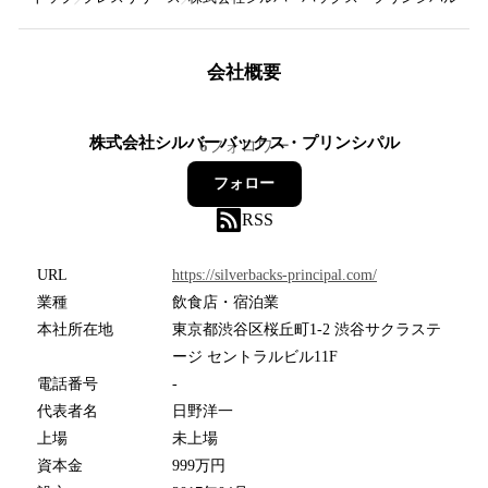
会社概要
株式会社シルバーバックス・プリンシパル
6
フォロワー
フォロー
RSS
URL
https://silverbacks-principal.com/
業種
飲食店・宿泊業
本社所在地
東京都渋谷区桜丘町1-2 渋谷サクラステ
ージ セントラルビル11F
電話番号
-
代表者名
日野洋一
上場
未上場
資本金
999万円