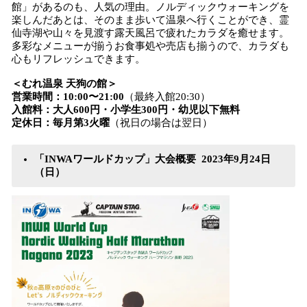
館」があるのも、人気の理由。ノルディックウォーキングを
楽しんだあとは、そのまま歩いて温泉へ行くことができ、霊
仙寺湖や山々を見渡す露天風呂で疲れたカラダを癒せます。
多彩なメニューが揃うお食事処や売店も揃うので、カラダも
心もリフレッシュできます。
＜むれ温泉 天狗の館＞
営業時間：10:00〜21:00
（最終入館20:30）
入館料：大人600円・小学生300円・幼児以下無料
定休日：毎月第3火曜
（祝日の場合は翌日）
「INWAワールドカップ」大会概要 2023年9月24日
（日）