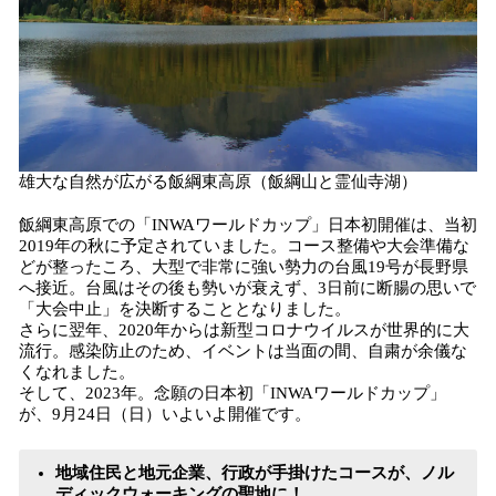
雄大な自然が広がる飯綱東高原（飯綱山と霊仙寺湖）
飯綱東高原での「INWAワールドカップ」日本初開催は、当初
2019年の秋に予定されていました。コース整備や大会準備な
どが整ったころ、大型で非常に強い勢力の台風19号が長野県
へ接近。台風はその後も勢いが衰えず、3日前に断腸の思いで
「大会中止」を決断することとなりました。
さらに翌年、2020年からは新型コロナウイルスが世界的に大
流行。感染防止のため、イベントは当面の間、自粛が余儀な
くなれました。
そして、2023年。念願の日本初「INWAワールドカップ」
が、9月24日（日）いよいよ開催です。
地域住民と地元企業、行政が手掛けたコースが、ノル
ディックウォーキングの聖地に！