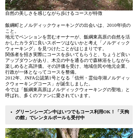
自然の美しさを感じながら歩けるコースが特徴
飯綱町とノルディックウォーキングの出会いは、2010年頃の
こと。
地元でペンションを営むオーナーが、飯綱東高原の自然を活
かしたカラダに良いスポーツはないかと考え「ノルディック
ウォーキング」を見つけたことがはじまりです。
関係者を招き実際にコースを歩いてもらうと、ちょうど良い
アップダウンがあり、木立の中を通るので森林浴をしながら
楽しめると高評価。その評価を受け、地域住民や地元企業、
行政が一体となってコースを整備。
2012年、JNFA公認第1号となる「信州・霊仙寺湖ノルディッ
クウォーキングコース」が誕生しました。
今では「飯綱東高原はノルディックウォーキングの聖地」と
呼ばれ、多くのファンに愛されています。
グリーンシーズン中はいつでもコース利用OK！「天狗
の館」でレンタルポールも受付中