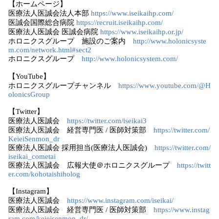
【ホームページ】
医療法人医誠会法人本部
https://www.iseikaihp.com/
医誠会国際総合病院
https://recruit.iseikaihp.com/
医療法人医誠会 医誠会病院
https://www.iseikaihp.or.jp/
ホロニクスグループ 施設のご案内
http://www.holonicsyste
m.com/network.html#sect2
ホロニクスグループ
http://www.holonicsystem.com/
【YouTube】
ホロニクスグループチャンネル
https://www.youtube.com/@H
olonicsGroup
【Twitter】
医療法人医誠会
https://twitter.com/iseikai3
医療法人医誠会 経営専門医 / 医師対策部
https://twitter.com/
KeieiSenmon_dr
医療法人医誠会 採用担当(医療法人医誠会)
https://twitter.com/
iseikai_cometai
医療法人医誠会 広報大使＠ホロニクスグループ
https://twitt
er.com/kohotaishiholog
【Instagram】
医療法人医誠会
https://www.instagram.com/iseikai/
医療法人医誠会 経営専門医 / 医師対策部
https://www.instag
ram.com/keieisenmon_dr/