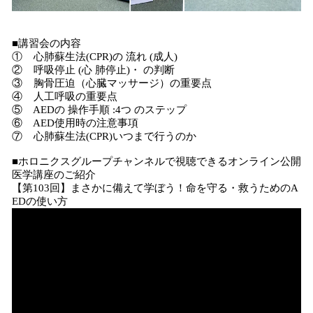
■講習会の内容
① 心肺蘇生法(CPR)の 流れ (成人)
② 呼吸停止 (心 肺停止)・ の判断
③ 胸骨圧迫（心臓マッサージ）の重要点
④ 人工呼吸の重要点
⑤ AEDの 操作手順 :4つ のステップ
⑥ AED使用時の注意事項
⑦ 心肺蘇生法(CPR)いつまで行うのか
■ホロニクスグループチャンネルで視聴できるオンライン公開
医学講座のご紹介
【第103回】まさかに備えて学ぼう！命を守る・救うためのA
EDの使い方