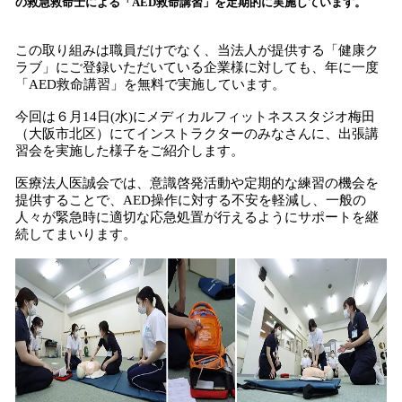
数
の救急救命士による「AED救命講習」を定期的に実施しています。
を
読
この取り組みは職員だけでなく、当法人が提供する「健康ク
み
ラブ」にご登録いただいている企業様に対しても、年に一度
込
「AED救命講習」を無料で実施しています。
み
中
今回は６月14日(水)にメディカルフィットネススタジオ梅田
で
（大阪市北区）にてインストラクターのみなさんに、出張講
す
習会を実施した様子をご紹介します。
医療法人医誠会では、意識啓発活動や定期的な練習の機会を
提供することで、AED操作に対する不安を軽減し、一般の
人々が緊急時に適切な応急処置が行えるようにサポートを継
続してまいります。