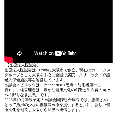
【医療法人医誠会】
医療法人医誠会は1979年に大阪市で創立、現在はホロニクス
グループとして大阪を中心に全国で病院・クリニック・介護
老人保健施設等を運営しています。
医誠会スピリッツは「Patient first（患者・利用者第一主
義）」、経営理念は「豊かな健康文化の創造と生命質の向上
への限りなき挑戦」です。
2023年10月開設予定の医誠会国際総合病院では、患者さんに
とって負担の少ない低侵襲医療を提供すると共に、新しい健
康文化を創造し大阪から世界へ発信します。