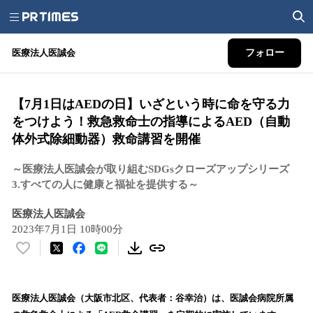
医療法人医誠会
フォロー
【7月1日はAEDの日】いざという時に命を守る力
をつけよう！救急救命士の指導によるAED（自動
体外式除細動器）救命講習を開催
～医療法人医誠会が取り組むSDGsクローズアップシリーズ
3.すべての人に健康と福祉を提供する～
医療法人医誠会
2023年7月1日 10時00分
い
い
ね
！
医療法人医誠会（大阪市北区、代表者：谷幸治）は、医誠会病院所属