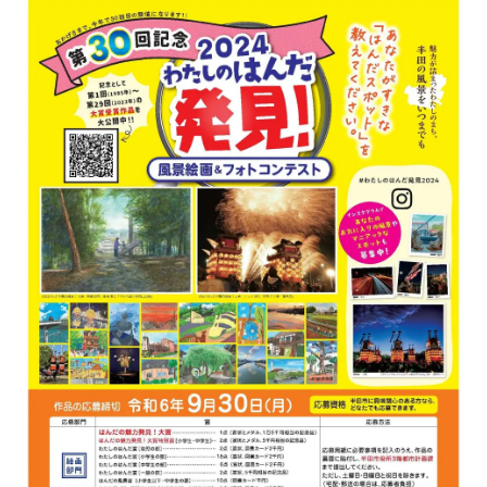
数
を
読
み
込
み
中
で
す