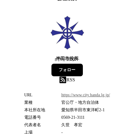
半田市役所
8
フォロワー
フォロー
RSS
URL
https://www.city.handa.lg.jp/
業種
官公庁・地方自治体
本社所在地
愛知県半田市東洋町2-1
電話番号
0569-21-3111
代表者名
久世 孝宏
上場
-