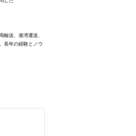
問した
両輸送、港湾運送、
。長年の経験とノウ