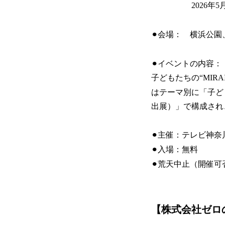
2026年5月31日（
⚫︎会場： 横浜公
⚫︎イベントの内容：
子どもたちの“MI
はテーマ別に「子ども
出展）」で構成され
⚫︎主催：テレビ神奈川
⚫︎入場：無料
⚫︎荒天中止（開催可
【株式会社ゼロ