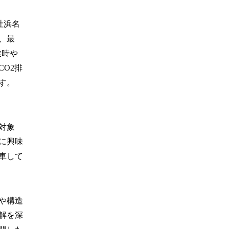
社浜名
、最
業時や
O2排
す。
対象
に興味
車して
や構造
解を深