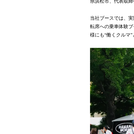
県浜松市、代表取締
当社ブースでは、実
転席への乗車体験ブ
様にも“働くクルマ