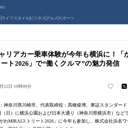
ES
ン
ライフスタイル
ビジネス
グルメ
スポーツ
キャリアカー乗車体験が今年も横浜に！「
リート2026」で“働くクルマ”の魅力発信
5月22日 10時00分
い
い
ね
：神奈川県川崎市、代表取締役：髙橋俊博、東証スタンダード：90
！
数
31日（日）に横浜公園および日本大通り（神奈川県横浜市）など
を
わMIRAIストリート2026」に今年も参加し、株式会社浜名
読