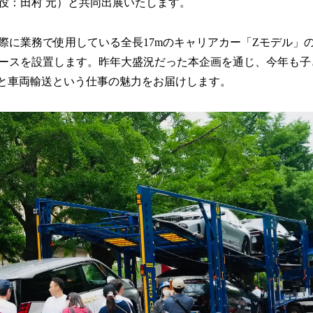
役：田村 元）と共同出展いたします。
み
込
み
際に業務で使用している全長17mのキャリアカー「Zモデル」
中
ースを設置します。昨年大盛況だった本企画を通じ、今年も子
で
す
”と車両輸送という仕事の魅力をお届けします。