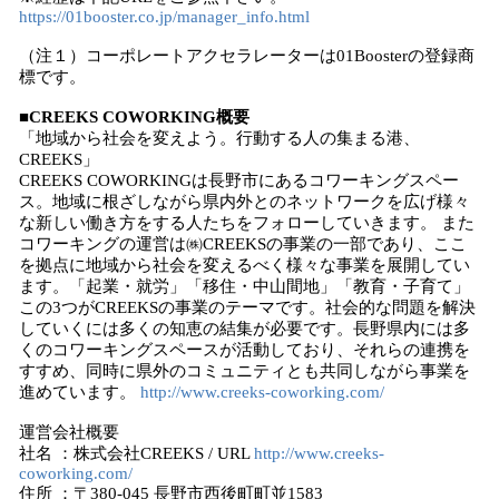
https://01booster.co.jp/manager_info.html
（注１）コーポレートアクセラレーターは01Boosterの登録商
標です。
■CREEKS COWORKING概要
「地域から社会を変えよう。行動する人の集まる港、
CREEKS」
CREEKS COWORKINGは長野市にあるコワーキングスペー
ス。地域に根ざしながら県内外とのネットワークを広げ様々
な新しい働き方をする人たちをフォローしていきます。 また
コワーキングの運営は㈱CREEKSの事業の一部であり、ここ
を拠点に地域から社会を変えるべく様々な事業を展開してい
ます。「起業・就労」「移住・中山間地」「教育・子育て」
この3つがCREEKSの事業のテーマです。社会的な問題を解決
していくには多くの知恵の結集が必要です。長野県内には多
くのコワーキングスペースが活動しており、それらの連携を
すすめ、同時に県外のコミュニティとも共同しながら事業を
進めています。
http://www.creeks-coworking.com/
運営会社概要
社名 ：株式会社CREEKS / URL
http://www.creeks-
coworking.com/
住所 ：〒380-045 長野市西後町町並1583