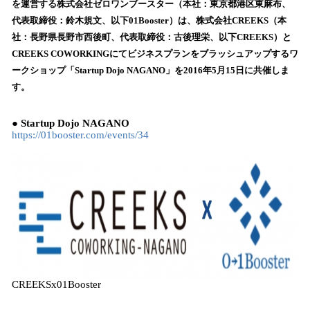
数
を運営する株式会社ゼロワンブースター（本社：東京都港区東麻布、
を
代表取締役：鈴木規文、以下01Booster）は、株式会社CREEKS（本
読
社：長野県長野市西後町、代表取締役：古後理栄、以下CREEKS）と
み
CREEKS COWORKINGにてビジネスプランをブラッシュアップするワ
込
ークショップ「Startup Dojo NAGANO」を2016年5月15日に共催しま
み
す。
中
で
す
● Startup Dojo NAGANO
https://01booster.com/events/34
CREEKSx01Booster