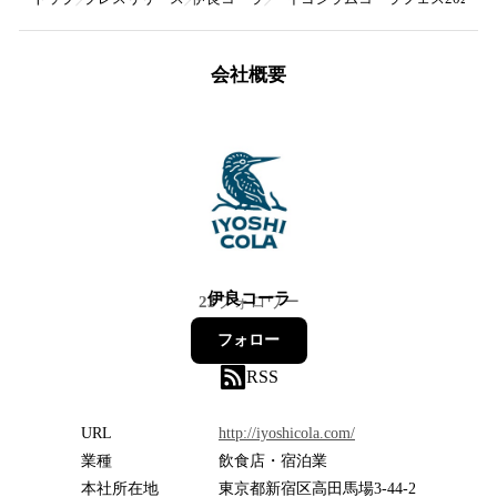
会社概要
伊良コーラ
23
フォロワー
フォロー
RSS
URL
http://iyoshicola.com/
業種
飲食店・宿泊業
本社所在地
東京都新宿区高田馬場3-44-2