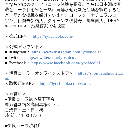
本ならではのクラフトコーラ体験を提案。さらに日本酒の酒
蔵とコーラ粕を米と一緒に発酵させた新たな酒を製造するな
ど、新たな挑戦を続けています。ローソン、ナチュラルロー
ソン、伊勢丹新宿店、クイーンズ伊勢丹、蔦屋書店、DEAN
& DELUCA、池袋西武でも販売。
＜公式HP＞
https://iyoshicola.com/
＜公式アカウント＞
■ Instagram：
https://www.instagram.com/iyoshicola/
■ Twitter：
https://twitter.com/iyoshicola
■ Facebook：
https://www.facebook.com/iyoshicola1
＜伊良コーラ オンラインストア＞
https://shop.iyoshicola.co
m/
＜取扱店MAP＞
https://iyoshicola.com/stores/
＜直営店＞
●伊良コーラ総本店下落合
東京都新宿区高田馬場3-44-2
営業日：土・日・祝
時 間：11:00-17:00
●伊良コーラ渋谷店