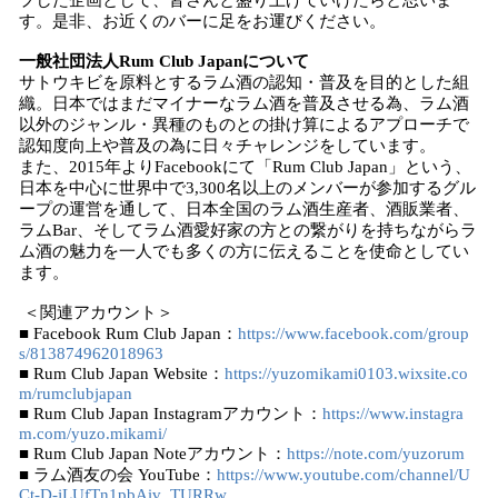
プした企画として、皆さんと盛り上げていけたらと思いま
す。是非、お近くのバーに足をお運びください。
一般社団法人Rum Club Japanについて
サトウキビを原料とするラム酒の認知・普及を目的とした組
織。日本ではまだマイナーなラム酒を普及させる為、ラム酒
以外のジャンル・異種のものとの掛け算によるアプローチで
認知度向上や普及の為に日々チャレンジをしています。
また、2015年よりFacebookにて「Rum Club Japan」という、
日本を中心に世界中で3,300名以上のメンバーが参加するグル
ープの運営を通して、日本全国のラム酒生産者、酒販業者、
ラムBar、そしてラム酒愛好家の方との繋がりを持ちながらラ
ム酒の魅力を一人でも多くの方に伝えることを使命としてい
ます。
＜関連アカウント＞
■ Facebook Rum Club Japan：
https://www.facebook.com/group
s/813874962018963
■ Rum Club Japan Website：
https://yuzomikami0103.wixsite.co
m/rumclubjapan
■ Rum Club Japan Instagramアカウント：
https://www.instagra
m.com/yuzo.mikami/
■ Rum Club Japan Noteアカウント：
https://note.com/yuzorum
■ ラム酒友の会 YouTube：
https://www.youtube.com/channel/U
Ct-D-jLUfTn1pbAiv_TURRw