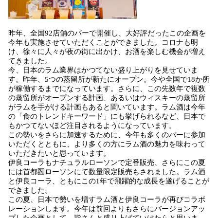
昨年、全国92店舗のバーで開催し、大好評だったこの企画を
今年も実施させていただくことができました。コロナも明
け、徐々に人々が夜の街に出かけ、お酒を楽しむ機会が増え
てきました。
今、日本のラム業界はかつてない盛り上がりを見せていま
す。昨年、5つの蒸留所が新たにオープン。今や全国で18か所
が稼働するまでになっています。さらに、この先数年で複数
の蒸留所がオープンする計画、あるいはウィスキーの蒸留所
がラムを手がける計画もあると聞いています。ラム酒は今年
の「食のトレンドキーワード」にも挙げられるなど、日本で
もかつてないほど注目されるようになっています。
この勢いをさらに加速するために、今年も多くのバーに参加
いただくとともに、より多くの方にラム酒の魅力を味わって
いただきたいと思っています。
伊良コーラもナチュラルローソンで定番販売、さらにこの夏
には首都圏ローソンにて数量限定販売もされました。ラム酒
と伊良コーラ、ともにこの1年で飛躍的な成長を遂げることが
できました。
この夏、日本で勢いを増すラム酒と伊良コーラが再びコラボ
レーションします。今年は前回よりもさらにバージョンアッ