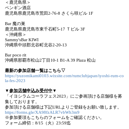
＜鹿児島県＞
ペンギン酒店
鹿児島県鹿児島市荒田2-76-8 さくら咲ビル 1F
Bar 魔の巣
鹿児島県鹿児島市東千石町5-17 Ｔビル 3F
＜沖縄県＞
Sammy'sBar KIWI
沖縄県中頭郡北谷町北谷2-20-13
Bar poco rit
沖縄県那覇市松山2丁目10-1 B1-A 39 Plaza 松山
最新の参加店舗一覧はこちら▽
https://yuzomikami0103.wixsite.com/rumclubjapan/iyoshi-rum-co
la-fes-2023
▼
参加店舗申込み受付中
▼
「イヨシラムコーラフェス2023」にご参画頂ける店舗様を募
集しております。
参加頂ける店舗様は下記URLよりご登録をお願い致します。
https://forms.gle/XA98fzALR7vbWh3m9
※参加要項もこちらのフォームをご確認ください。
フォーム締切：8/15（火）23:59迄