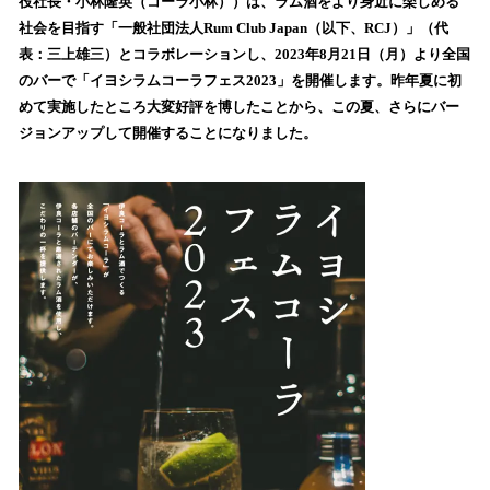
役社長・小林隆英（コーラ小林））は、ラム酒をより身近に楽しめる
読
社会を目指す「一般社団法人Rum Club Japan（以下、RCJ）」（代
み
表：三上雄三）とコラボレーションし、2023年8月21日（月）より全国
込
のバーで「イヨシラムコーラフェス2023」を開催します。昨年夏に初
み
めて実施したところ大変好評を博したことから、この夏、さらにバー
中
で
ジョンアップして開催することになりました。
す