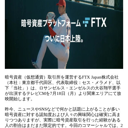
数
を
読
み
込
み
中
で
す
暗号資産（仮想通貨）取引所を運営するFTX Japan株式会社
（本社：東京都千代田区、代表取締役：セス・メラメド、以
下「当社」）は、ロサンゼルス・エンゼルスの大谷翔平選手
が出演するテレビCMを7月18日（月）より関東エリアにて放
映開始します。
昨今、ニュースやSNSなどで何かと話題に上がることが多い
暗号資産に対する認知度および人々の興味関心は確実に高ま
りつつありますが、実際に暗号資産取引を行った経験がある
人の割合はまだまだ限定的です。今回のコマーシャルでは、2