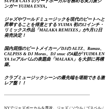
SUPER CATS のリードボーカルを務める実力派シ
ンガー YUIMA ENYA。
ジャズやワールドミュージックを現代のビートへと
昇華することを得意とする YUIMA 初の12インチ・
リミックス作品「MALAKA REMIXES」が9月12日
発売決定！
国内屈指のビートメイカー／DJの ALTZ、Ramza、
CALPISS & DJ Moras、DJ snuc の4組が YUIMA EN
YA 1stアルバムの表題曲「MALAKA」を大胆に再構
築。
クラブミュージックシーンの最先端を堪能できる激
レア盤！！
........................................................................................
NYでジャズボーカルを専攻。ジャズ / ソウル / ゴスペル /