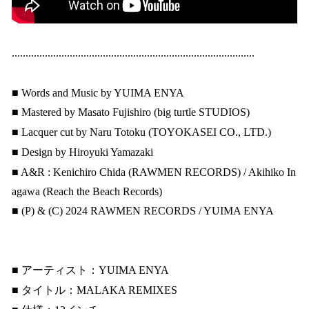
........................................................................................
■ Words and Music by YUIMA ENYA
■ Mastered by Masato Fujishiro (big turtle STUDIOS)
■ Lacquer cut by Naru Totoku (TOYOKASEI CO., LTD.)
■ Design by Hiroyuki Yamazaki
■ A&R : Kenichiro Chida (RAWMEN RECORDS) / Akihiko In
agawa (Reach the Beach Records)
■ (P) & (C) 2024 RAWMEN RECORDS / YUIMA ENYA
■ アーティスト：YUIMA ENYA
■ タイトル：MALAKA REMIXES