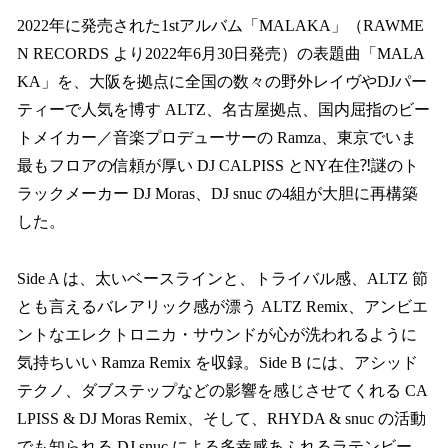
2022年に発売された1stアルバム「MALAKA」（RAWME
N RECORDS より2022年6月30日発売）の表題曲「MALA
KA」を、大阪を拠点に全国の数々の野外レイヴやDJパー
ティーで人気を博す ALTZ、名古屋拠点、国内屈指のビー
トメイカー／音楽プロデューサーの Ramza、東京でいま
最もフロアの信頼が厚い DJ CALPISS とNY在住⁈謎のト
ラックメーカー DJ Moras、DJ snuc の4組が大胆に再構築
した。
Side A は、太いベースラインと、トライバル感、ALTZ 節
とも言えるバレアリック感が漂う ALTZ Remix、アンビエ
ントなエレクトロニカ・サウンドが心が洗われるように
気持ちいい Ramza Remix を収録。Side B には、アシッド
テクノ、ダブステップなどの影響を感じさせてくれる CA
LPISS & DJ Moras Remix、そして、RHYDA & snuc の活動
でも知られる DJ snuc による多幸感あふれるラテンビー