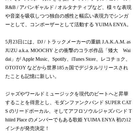
R&B / アバンギャルド / オルタナティブなど、様々な表現
や音楽を吸収しつつ独自の感性と幅広い表現力でシンガ
ーとして、コンポーザーとして活動する YUIMA ENYA。
5月23日には、DJ / トラックメーカーの重鎮 J.A.K.A.M. as
JUZU a.k.a. MOOCHY との衝撃のコラボ作品「矮大 Wai
dai」が Apple Music、Spotify、iTunes Store、レコチョク、
OTOTOY などから世界185ヵ国でデジタルリリースされ
たことも記憶に新しい。
ジャズやワールドミュージックを現代のビートへと昇華
することを得意とし、モダンファンクバンド SUPER CAT
S のリードボーカル、そしてアフロソウルジャズバンド T
hiiird Place のメンバーでもある歌姫 YUIMA ENYA 初の12
インチが発売決定！