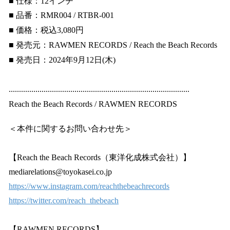
■ 仕様：12インチ
■ 品番：RMR004 / RTBR-001
■ 価格：税込3,080円
■ 発売元：RAWMEN RECORDS / Reach the Beach Records
■ 発売日：2024年9月12日(木)
........................................................................................
Reach the Beach Records / RAWMEN RECORDS
＜本件に関するお問い合わせ先＞
【Reach the Beach Records（東洋化成株式会社）】
mediarelations@toyokasei.co.jp
https://www.instagram.com/reachthebeachrecords
https://twitter.com/reach_thebeach
【RAWMEN RECORDS】