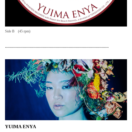
Side B (45 rpm)
........................................................................................
YUIMA ENYA