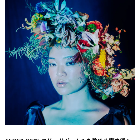
数
を
読
み
込
み
中
で
す