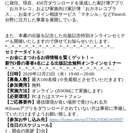
に就任。現在、450万ダウンロードを達成した家計簿アプリ
「おカネレコ」および家族向け家計簿「おカネレコプラ
ス」、お金オンライン相談サービス「マネシル」などFintech
分野に注力した事業を展開している。
また、本書の出版を記念した出版記念特別オンラインセミナ
ーも開催いたしますので併せてお知らせいたします。
*…*…*…*…*…*…*…*…*…*…*…*…*…*…*…*…
セミナータイトル：
～お金にまつわるお得情報を賢くゲット！～
新刊3冊の著者4名による出版記念無料オンラインセミナー
*…*…*…*…*…*…*…*…*…*…*…*…*…*…*…*…
【日時】
2020年12月23日（水）19:00～20:00
【募集人数】
最大100名様 (※先着順とさせていただきます)
【参加費用】
無料
【実施方法】
オンライン (ZOOMにて実施します)
【必要環境】
PCまたはスマートフォン
【ご応募要件】
通信環境が良い場所で受けられる方
※Zoomアプリをダウンロードされていない方は事前に準備し
ていただけますようお願い致します。
【参加お申し込み先】
https://forms.gle/pxT3N62jJD6LWJH97
【当日のスケジュール】
1．開会の挨拶【5分】