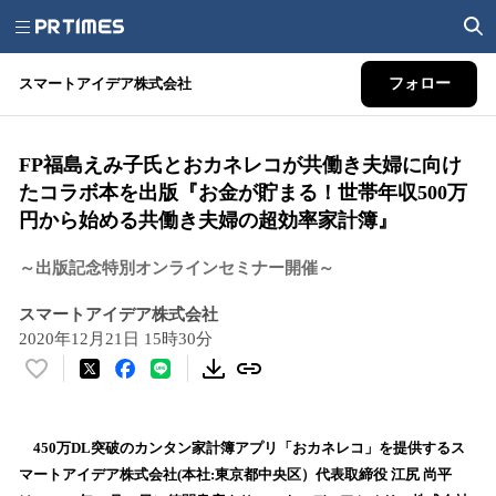
スマートアイデア株式会社
フォロー
FP福島えみ子氏とおカネレコが共働き夫婦に向け
たコラボ本を出版『お金が貯まる！世帯年収500万
円から始める共働き夫婦の超効率家計簿』
～出版記念特別オンラインセミナー開催～
スマートアイデア株式会社
2020年12月21日 15時30分
い
い
ね
！
450万DL突破のカンタン家計簿アプリ「おカネレコ」を提供するス
数
マートアイデア株式会社(本社:東京都中央区）代表取締役 江尻 尚平
を