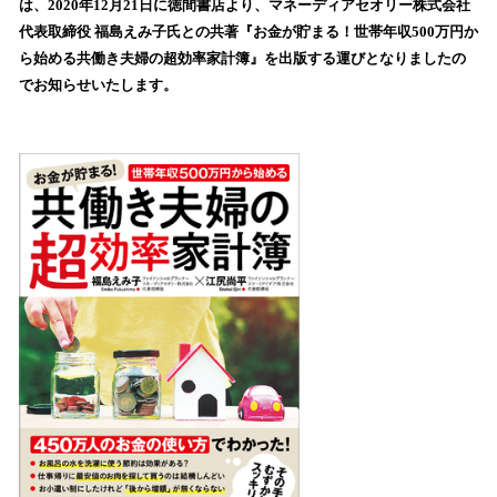
は、2020年12月21日に徳間書店より、マネーディアセオリー株式会社
読
代表取締役 福島えみ子氏との共著『お金が貯まる！世帯年収500万円か
み
ら始める共働き夫婦の超効率家計簿』を出版する運びとなりましたの
込
でお知らせいたします。
み
中
で
す