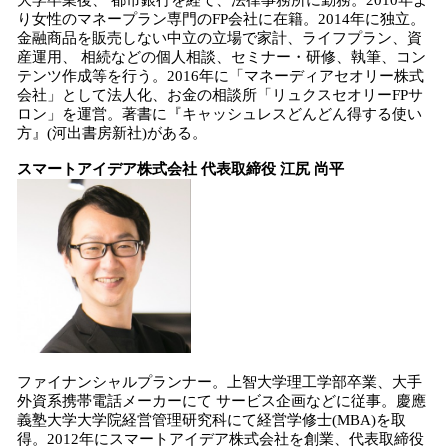
大学卒業後、 都市銀行を経て、法律事務所に勤務。2010年よ
り女性のマネープラン専門のFP会社に在籍。2014年に独立。
金融商品を販売しない中立の立場で家計、ライフプラン、資
産運用、 相続などの個人相談、セミナー・研修、執筆、コン
テンツ作成等を行う。2016年に「マネーディアセオリー株式
会社」として法人化、お金の相談所「リュクスセオリーFPサ
ロン」を運営。著書に『キャッシュレスどんどん得する使い
方』(河出書房新社)がある。
スマートアイデア株式会社 代表取締役
江尻 尚平
ファイナンシャルプランナー。上智大学理工学部卒業、大手
外資系携帯電話メーカーにて サービス企画などに従事。慶應
義塾大学大学院経営管理研究科にて経営学修士(MBA)を取
得。2012年にスマートアイデア株式会社を創業、代表取締役