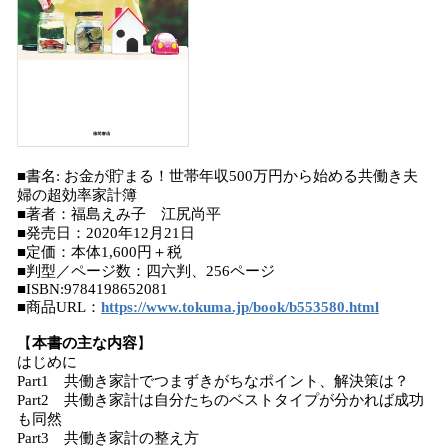
■書名: お金が貯まる！世帯年収500万円から始める共働き夫
婦の超効率家計簿
■著者：福島えみ子 江尻尚平
■発売日：2020年12月21日
■定価：本体1,600円＋税
■判型／ページ数：四六判、256ページ
■ISBN:9784198652081
■商品URL：
https://www.tokuma.jp/book/b553580.html
【
本書の主な内容
】
はじめに
Part1 共働き家計でつまずきがちなポイント、解決策は？
Part2 共働き家計は自分たちのベストタイプが分かれば成功
も同然
Part3 共働き家計の整え方