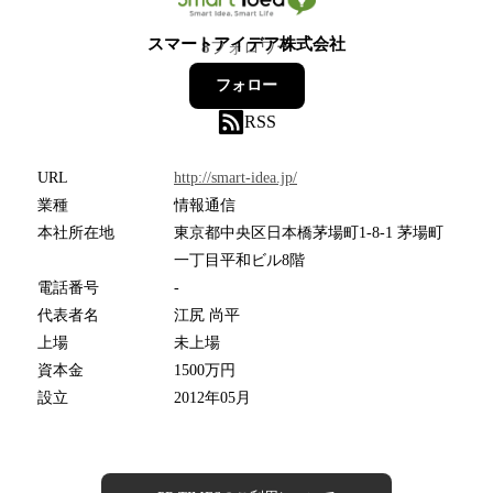
スマートアイデア株式会社
8
フォロワー
フォロー
RSS
URL
http://smart-idea.jp/
業種
情報通信
本社所在地
東京都中央区日本橋茅場町1-8-1 茅場町
一丁目平和ビル8階
電話番号
-
代表者名
江尻 尚平
上場
未上場
資本金
1500万円
設立
2012年05月