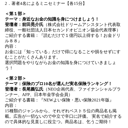
2．著者4名によるミニセミナー【各15分】
＜第
１
部＞
テーマ：身近なお金の知識を身につけましょう！
登壇者：前田晃介氏
（株式会社ドリームアシスタント代表取
締役、一般社団法人日本セカンドオピニオン協会代表理事）
ご紹介する書籍：『読むだけで１億円以上得する！お金ドリ
ル８８』
内容：
お金には「知っている」だけで得になることや損をせずにす
むことがたくさんあります。
選択問題をやりながらお金の知識を身につけていきましょ
う！
＜第
２
部＞
テーマ：保険のプロ10名が選んだ実名保険ランキング！
登壇者：長尾義弘氏
（NEO企画代表、ファイナンシャルプラ
ンナー、AFP、日本年金学会会員）
ご紹介する書籍：『NEWよい保険・悪い保険2021年版』
内容：
15種類のジャンルから、それぞれベスト５位の商品名も掲
載。広告が一切ないので中立で辛口に評価。 実名で紹介する
ので具体的な見直しに役立つ。商品名は、乞うご期待！