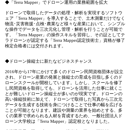
◆「Terra Mapper」でドローン運用の業務範囲を拡大
ドローンで取得したデータの処理・解析を実現するソフトウ
ェア「Terra Mapper」を導入することで、土木測量だけでなく
物流･災害救援･点検･農業など様々な産業において、シンプル
な操作でデータを三次元化し管理・解析を行うことが可能で
す。「Terra Mapper」の操作スキルを習得し、その証としてテ
ラドローンが認定する「Terra Mapper認定技術士」資格が修了
検定合格者には交付されます。
◆ドローン操縦士に新たなビジネスチャンス
2016年から17年にかけて多くのドローン民間資格団体が設立
され、ドローン産業の発展と操縦士の育成を目指し多くのド
ローンスクールが開校しています。しかし、スクールを修了
し民間資格を取得しても、ドローンを活用した仕事に就くこ
とが難しいドローン操縦士が多いのが現実です。ドローンの
高い操縦技術に加えて、ドローンで取得した写真から三次元
データを生成する技術を身につけることで仕事の幅を広げる
ことが可能となります。建設や測量の業界を始めとする、多
くの業界で求められる人材を育成するため、一般社団法人ド
ローン大学校は「Terra Mapper」認定校となりました。