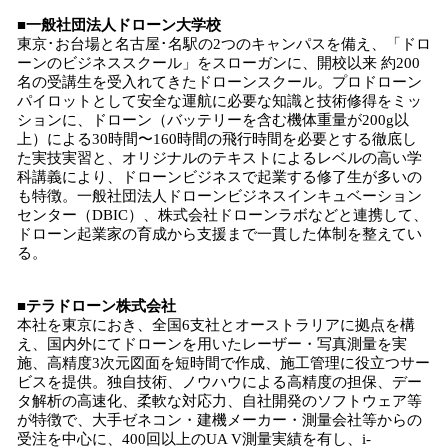
■
一般社団法人ドローン大学校
東京･お台場と名古屋･名駅の2つのキャンパスを備え、「ドロ
ーンのビジネススクール」をスローガンに、開校以来 約200
名の受講生を受入れてきたドローンスクール。プロドローン
パイロットとして安全な運航に必要な知識と技術修得をミッ
ションに、ドローン（バッテリーを含む機体重量が200g以
上）による30時間〜160時間の飛行時間を必要とする徹底し
た実技実習と、オリジナルのテキストによるレベルの高い学
科講義により、ドローンビジネスで起業する修了生が多いの
も特徴。一般社団法人ドローンビジネスインキュベーション
センター（DBIC）、株式会社ドローンラボなどと連携して、
ドローン起業家の育成から支援まで一貫した体制を整えてい
る。
■
テラドローン株式会社
本社を東京におき、全国6支社とオーストラリアに拠点を構
え、国内外にてドローンを用いたレーザー・写真測量を実
施、高精度3次元図面を短時間で作成、施工管理に役立つサー
ビスを提供。独自技術、ノウハウによる高精度の担保、デー
タ解析の高速化、柔軟な対応力、自社開発のソフトウェア等
が特徴で、大手ゼネコン・建機メーカー・測量会社等からの
受注を中心に、400回以上のUA V測量実績を有し、i-