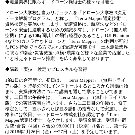
◆測量業界に限らず、ドローン操縦士の様々な可能性
ドローン大学校は当カリキュラムを「ドローン大学校 3次元
データ解析プログラム」と称し、「Terra Mapper認定技術士」
資格検定を実施いたします。受講資格は、航空法などのドロ
ーンを安全に運航するための知識を有し、ドローン（無人航
空機）による10時間以上の飛行経歴があること。DJI Phantom
4などのカメラ付きドローンと「Terra Mapper」の利用が可能
なPCを持参できる方であれば受講が可能です。土木測量業界
に限らず物流･災害救援･点検･農業など様々な産業で活躍した
いと考えるドローン操縦士を広く募集しております。
◆講義 + 実技 + 検定でプロスキルを習得
1泊2日の合宿型で、初日は、「Terra Mapper」（無料トライ
アル版）を持参のPCにインストールするところから講義は始
まり、実操作方法について講義を通して学ぶことができま
す。二日目の午前中は、 「Terra Mapper」（無料トライアル
版）での実技実習を行います。さらに二日目の午後は、修了
検定として、提示された課題を講師の指導なしで実施し、合
格者には後日、テラドローン株式会社が認定する「Terra
Mapper認定技術士」を交付します。受講金額は、受講料･宿
泊費･食費（4回）を含め 98,000円（税別）/1名とし、第一期
は2018年1月26日（金）〜27日（土）を予定しています。