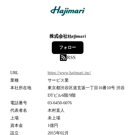
株式会社Hajimari
30
フォロワー
フォロー
RSS
URL
https://www.hajimari.inc/
業種
サービス業
本社所在地
東京都渋谷区道玄坂一丁目16番10号 渋谷
DTビル6階/9階
電話番号
03-6450-6076
代表者名
木村直人
上場
未上場
資本金
1億円
設立
2015年02月