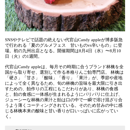
SNSやテレビで話題の絶えない代官山Candy appleが博多阪急
で行われる「夏のグルメフェス 甘いものvs辛いもの」に登
場。初の九州出店となる。開催期間は8月4日（水）〜8月10
日（火）の1週間。
代官山Candy appleは、毎⽉その時期に合うブランド林檎を全
国から取り寄せ、選別して作る本格りんご飴専門店。 林檎は
「硬さ」「⽢さ」「酸味」「⾹り」「果汁」が、季節や産地
によって全く異なるため、旬の林檎の旨味を最⼤限に引き出
すための、飴作りの⼯程にもこだわりがあり、林檎の⾷感
と、飴の⾷感に⼀体感が⽣まれるようにパリパリに仕上げ、
ジューシーな林檎の果汁と飴は⼝の中で⼀瞬で溶け混ざり合
うよう薄くコーティングされている。そのため⽢みの中に感
じる林檎本来の酸味と⽢い⾹りが⼝いっぱいに広がってい
く。