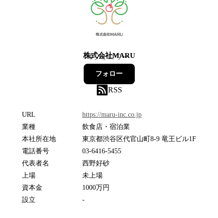
株式会社MARU
6
フォロワー
フォロー
RSS
URL
https://maru-inc.co.jp
業種
飲食店・宿泊業
本社所在地
東京都渋谷区代官山町8-9 竜王ビル1F
電話番号
03-6416-5455
代表者名
西野好砂
上場
未上場
資本金
1000万円
設立
-