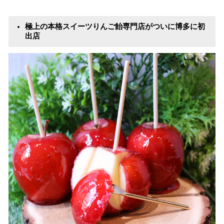
み
込
極上の本格スイーツりんご飴専門店がついに博多に初
み
出店
中
で
す