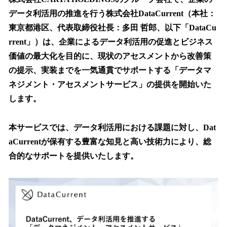
数
データ利活用の推進を行う株式会社DataCurrent（本社：
を
東京都港区、代表取締役社長：多田 哲郎、以下「DataCu
読
み
rrent」）は、企業によるデータ利活用の促進とビジネス
込
価値の最大化を目的に、現状のアセスメントから改善策
み
の提示、実装までを一気通貫でサポートする「データマ
中
で
ネジメント・アセスメントサービス」の提供を開始いた
す
します。
本サービスでは、データ利活用における課題に対し、Dat
aCurrentが保有する豊富な知見と高い技術力により、総
合的なサポートを提供いたします。