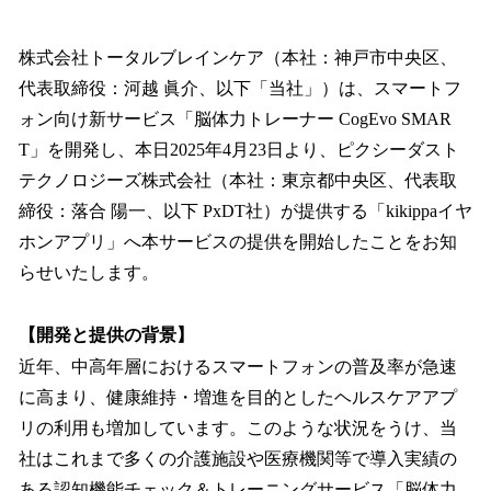
い
ね
！
株式会社トータルブレインケア（本社：神戸市中央区、
数
代表取締役：河越 眞介、以下「当社」）は、スマートフ
を
ォン向け新サービス「脳体力トレーナー CogEvo SMAR
読
み
T」を開発し、本日2025年4月23日より、ピクシーダスト
込
テクノロジーズ株式会社（本社：東京都中央区、代表取
み
締役：落合 陽一、以下 PxDT社）が提供する「kikippaイヤ
中
で
ホンアプリ」へ本サービスの提供を開始したことをお知
す
らせいたします。
【開発と提供の背景】
近年、中高年層におけるスマートフォンの普及率が急速
に高まり、健康維持・増進を目的としたヘルスケアアプ
リの利用も増加しています。このような状況をうけ、当
社はこれまで多くの介護施設や医療機関等で導入実績の
ある認知機能チェック＆トレーニングサービス「脳体力