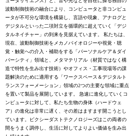
ュータサイエンス）と、音や光などを自在に操る独自の
波動制御技術の融合により、コンピュータと非コンピュ
ータが不可分な環境を構築し、言語や現象、アナログと
デジタルといった二項対立を循環的に超えていく「デジ
タルネイチャー」の到来を見据えています。 私たちは、
現在、波動制御技術をメカノバイオロジーや視覚・聴
覚・触覚への介入・補助をする「パーソナルケア＆ダイ
バーシティ」領域と、メタマテリアル（材質ではなく構
造で特性を生み出す技術）やオフィス・工事現場等の課
題解決のために適用する「ワークスペース＆デジタルト
ランスフォーメーション」領域の2つの主要な領域に重点
を置いて製品を展開しています。 急速に進化していくコ
ンピュータに対して、私たち生物の身体（ハードウェ
ア）の進化は非常に遅く、その差はますます開こうとし
ています。ピクシーダストテクノロジーズはこの両者の
間をうまく調停し、生活に対してよりよい価値を生み出